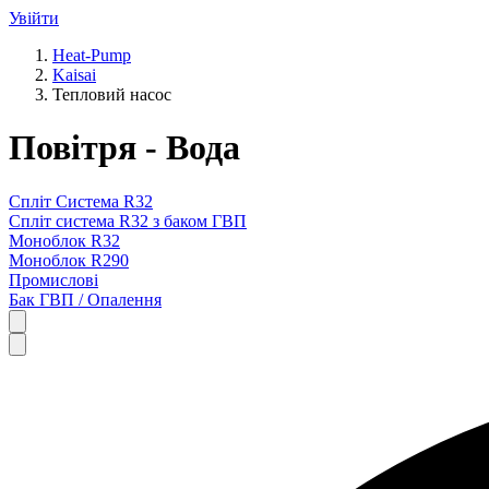
Увійти
Heat-Pump
Kaisai
Тепловий насос
Повітря - Вода
Спліт Система R32
Спліт система R32 з баком ГВП
Моноблок R32
Моноблок R290
Промислові
Бак ГВП / Опалення