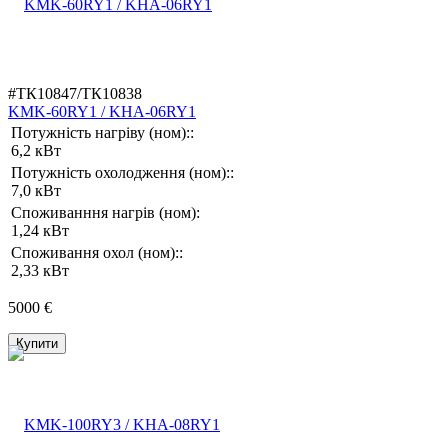
#ТК10847/ТК10838
KMK-60RY1 / KHA-06RY1
Потужність нагріву (ном)::
6,2 кВт
Потужність охолодження (ном)::
7,0 кВт
Споживанння нагрів (ном):
1,24 кВт
Споживання охол (ном)::
2,33 кВт
5000 €
Купити