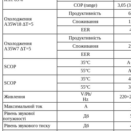
COP (range)
3,05 (
Продуктивність
6
Охолодження
Споживання
1
A35W18 ΔT=5
EER
Продуктивність
Охолодження
Споживання
2
A35W7 ΔT=5
EER
35°C
A
SCOP
55°C
A
35°C
4
SCOP
55°C
3
V/Ph/
Живлення
220÷2
Hz
Максимальний ток
А
Рівень звукової
Дб
потужності
Рівень звукового тиску
Дб