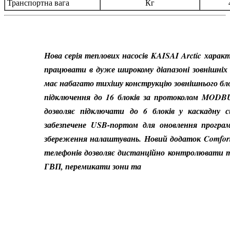
Транспортна вага
Кг
Нова серія теплових насосів KAISAI Arctic
характ
працювати в дуже широкому діапазоні зовнішні
має набагато тихішу конструкцію зовнішнього бл
підключення до 16 блоків за протоколом MODBU
дозволяє підключати
до 6 блоків у каскадну 
забезпечене USB-портом для оновлення програм
збереження налаштувань.
Новий додаток Comfor
телефонів дозволяє дистанційно контролювати 
ГВП, перемикати зони та