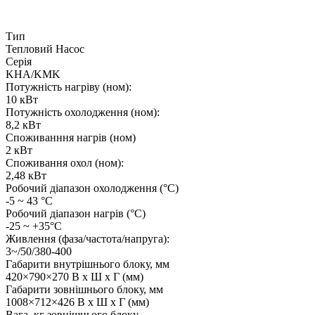
Тип
Тепловий Насос
Серія
KHA/KMK
Потужність нагріву (ном):
10 кВт
Потужність охолодження (ном):
8,2 кВт
Споживанння нагрів (ном)
2 кВт
Споживання охол (ном):
2,48 кВт
Робочий діапазон охолодження (°C)
-5 ~ 43 °C
Робочий діапазон нагрів (°C)
-25 ~ +35°C
Живлення (фаза/частота/напруга):
3~/50/380-400
Габарити внутрішнього блоку, мм
420×790×270 В x Ш x Г (мм)
Габарити зовнішнього блоку, мм
1008×712×426 В x Ш x Г (мм)
Вага, кг зовнішнього блоку