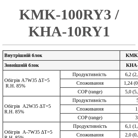
KMK-100RY3 /
KHA-10RY1
Внутрішній блок
KMK-
Зовнішній блок
KHA
Продуктивність
6,2 (2
Обігрів A7W35 ΔT=5
Споживання
1,24 (0
R.H. 85%
COP (range)
5,0 (5
Продуктивність
Обігрів A2W35 ΔT=5
Споживання
1
R.H. 85%
COP (range)
3
Продуктивність
6,1 (1
Обігрів A-7W35 ΔT=5
Споживання
2,0 (0
R.H. 85%