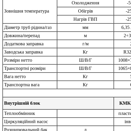
Охолодження
-
Зовнішня температура
Обігрів
-2
Нагрів ГВП
-2
Діаметр труб рідина/газ
мм
6,35 
Довжина/перепад
м
2÷3
Додаткова заправка
г/м
Заводська заправка
Кг
R32
Розміри нетто
Ш/В/Г
1008×
Транспортні розміри
Ш/В/Г
1065×
Вага нетто
Кг
Транспортна вага
Кг
Внутрішній блок
KMK-
Теплообмінник
пласт
Циркуляційний насос
інв
Розширювальний бак
л