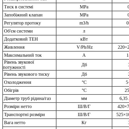
Тиск в системі
MPa
Запобіжний клапан
MPa
Регулятор протоку
m3/h
0
Об'єм системи
л
Додатковий ТЕН
кВт
Живлення
V/Ph/Hz
220÷2
Максимальний ток
А
1
Рівень звукової
Дб
потужності
Рівень звукового тиску
Дб
Охолодження
°C
5
Обігрів
°C
2
Діаметр труб рідина/газ
мм
6,35 
Розміри нетто
Ш/В/Г
420×
Транспортні розміри
Ш/В/Г
525×1
Вага нетто
Кг