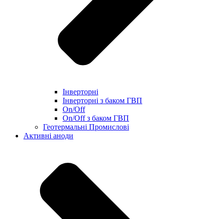
Інверторні
Інверторні з баком ГВП
On/Off
On/Off з баком ГВП
Геотермальні Промислові
Активні аноди