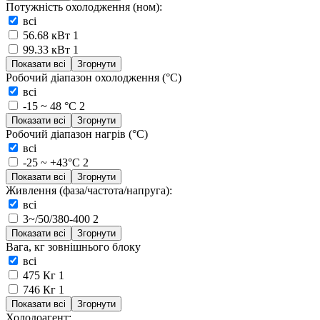
Потужність охолодження (ном):
всі
56.68 кВт
1
99.33 кВт
1
Показати всі
Згорнути
Робочий діапазон охолодження (°C)
всі
-15 ~ 48 °C
2
Показати всі
Згорнути
Робочий діапазон нагрів (°C)
всі
-25 ~ +43°C
2
Показати всі
Згорнути
Живлення (фаза/частота/напруга):
всі
3~/50/380-400
2
Показати всі
Згорнути
Вага, кг зовнішнього блоку
всі
475 Кг
1
746 Кг
1
Показати всі
Згорнути
Холодоагент: