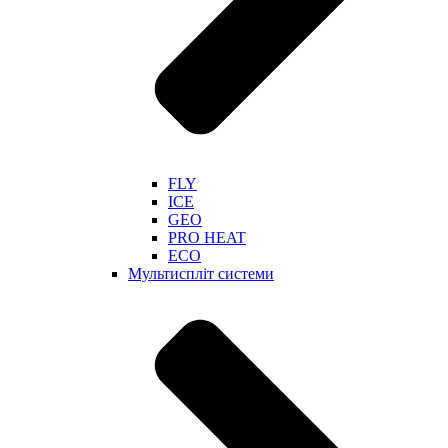
FLY
ICE
GEO
PRO HEAT
ECO
Мультиспліт системи