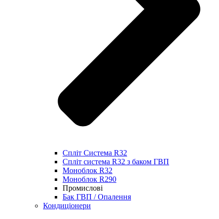
Спліт Система R32
Спліт система R32 з баком ГВП
Моноблок R32
Моноблок R290
Промислові
Бак ГВП / Опалення
Кондиціонери