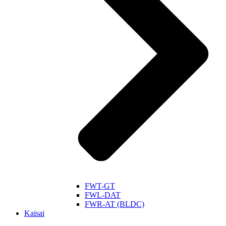
FWT-GT
FWL-DAT
FWR-AT (BLDC)
Kaisai