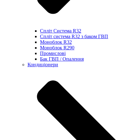
Спліт Система R32
Спліт система R32 з баком ГВП
Моноблок R32
Моноблок R290
Промислові
Бак ГВП / Опалення
Кондиціонери