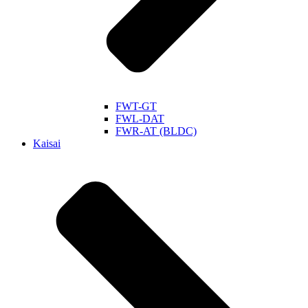
FWT-GT
FWL-DAT
FWR-AT (BLDC)
Kaisai