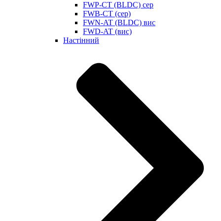
FWP-CT (BLDC) сер
FWB-CT (сер)
FWN-AT (BLDC) вис
FWD-AT (вис)
Настінний