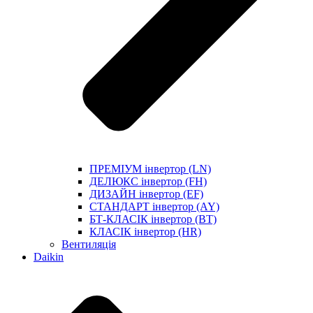
ПРЕМІУМ інвертор (LN)
ДЕЛЮКС інвертор (FH)
ДИЗАЙН інвертор (EF)
СТАНДАРТ інвертор (AY)
БТ-КЛАСІК інвертор (BT)
КЛАСІК інвертор (HR)
Вентиляція
Daikin