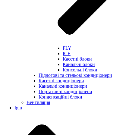
FLY
ICE
Касетні блоки
Канальні блоки
Консольні блоки
Підлогові та стельові кондиціонери
Касетні кондиціонери
Канальні кондиціонери
Портативні кондиціонери
Конденсаційні блоки
Вентиляція
Iglu