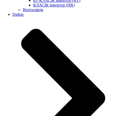
БТ-КЛАСІК інвертор (BT)
КЛАСІК інвертор (HR)
Вентиляція
Daikin