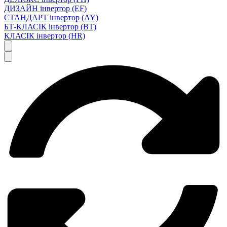
ДИЗАЙН інвертор (EF)
СТАНДАРТ інвертор (AY)
БТ-КЛАСІК інвертор (BT)
КЛАСІК інвертор (HR)