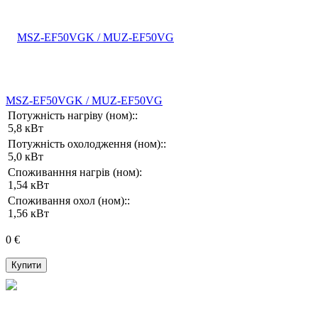
MSZ-EF50VGK / MUZ-EF50VG
Потужність нагріву (ном)::
5,8 кВт
Потужність охолодження (ном)::
5,0 кВт
Споживанння нагрів (ном):
1,54 кВт
Споживання охол (ном)::
1,56 кВт
0 €
Купити