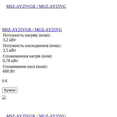
MSZ-AY25VGK / MUZ-AY25VG
Потужність нагріву (ном)::
3,2 кВт
Потужність охолодження (ном)::
2,5 кВт
Споживанння нагрів (ном):
0,78 кВт
Споживання охол (ном)::
600 Вт
0 €
Купити