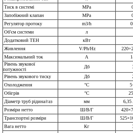
Тиск в системі
MPa
Запобіжний клапан
MPa
Регулятор протоку
m3/h
0
Об'єм системи
л
Додатковий ТЕН
кВт
Живлення
V/Ph/Hz
220÷2
Максимальний ток
А
1
Рівень звукової
Дб
потужності
Рівень звукового тиску
Дб
Охолодження
°C
5
Обігрів
°C
2
Діаметр труб рідина/газ
мм
6,35 
Розміри нетто
Ш/В/Г
420×
Транспортні розміри
Ш/В/Г
525×1
Вага нетто
Кг