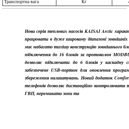
Транспортна вага
Кг
Нова серія теплових насосів KAISAI Arctic
характ
працювати в дуже широкому діапазоні зовнішні
має набагато тихішу конструкцію зовнішнього бл
підключення до 16 блоків за протоколом MODBU
дозволяє підключати
до 6 блоків у каскадну 
забезпечене USB-портом для оновлення програм
збереження налаштувань.
Новий додаток Comfor
телефонів дозволяє дистанційно контролювати 
ГВП, перемикати зони та