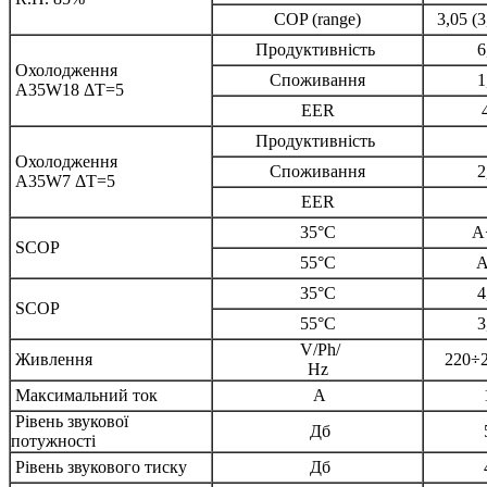
COP (range)
3,05 (
Продуктивність
6
Охолодження
Споживання
1
A35W18 ΔT=5
EER
Продуктивність
Охолодження
Споживання
2
A35W7 ΔT=5
EER
35°C
A
SCOP
55°C
A
35°C
4
SCOP
55°C
3
V/Ph/
Живлення
220÷2
Hz
Максимальний ток
А
Рівень звукової
Дб
потужності
Рівень звукового тиску
Дб