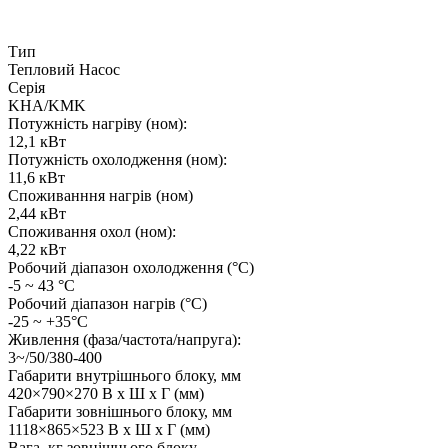
Тип
Тепловий Насос
Серія
KHA/KMK
Потужність нагріву (ном):
12,1 кВт
Потужність охолодження (ном):
11,6 кВт
Споживанння нагрів (ном)
2,44 кВт
Споживання охол (ном):
4,22 кВт
Робочий діапазон охолодження (°C)
-5 ~ 43 °C
Робочий діапазон нагрів (°C)
-25 ~ +35°C
Живлення (фаза/частота/напруга):
3~/50/380-400
Габарити внутрішнього блоку, мм
420×790×270 В x Ш x Г (мм)
Габарити зовнішнього блоку, мм
1118×865×523 В x Ш x Г (мм)
Вага, кг зовнішнього блоку