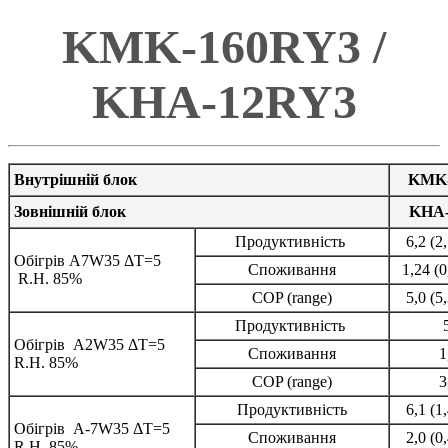
KMK-160RY3 /
KHA-12RY3
Внутрішній блок
KMK-
Зовнішній блок
KHA
Продуктивність
6,2 (2
Обігрів A7W35 ΔT=5
Споживання
1,24 (0
R.H. 85%
COP (range)
5,0 (5
Продуктивність
Обігрів A2W35 ΔT=5
Споживання
1
R.H. 85%
COP (range)
3
Продуктивність
6,1 (1
Обігрів A-7W35 ΔT=5
Споживання
2,0 (0
R.H. 85%