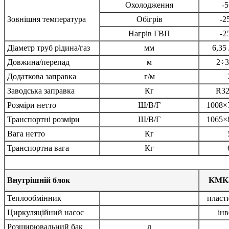
Охолодження
-
Зовнішня температура
Обігрів
-2
Нагрів ГВП
-2
Діаметр труб рідина/газ
мм
6,35 
Довжина/перепад
м
2÷3
Додаткова заправка
г/м
Заводська заправка
Кг
R32
Розміри нетто
Ш/В/Г
1008×
Транспортні розміри
Ш/В/Г
1065×
Вага нетто
Кг
Транспортна вага
Кг
Внутрішній блок
KMK-
Теплообмінник
пласт
Циркуляційний насос
інв
Розширювальний бак
л