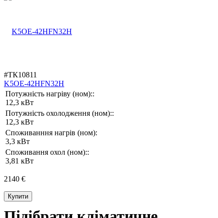
#ТК10811
K5OE-42HFN32H
Потужність нагріву (ном)::
12,3 кВт
Потужність охолодження (ном)::
12,3 кВт
Споживанння нагрів (ном):
3,3 кВт
Споживання охол (ном)::
3,81 кВт
2140 €
Купити
Підібрати кліматичне