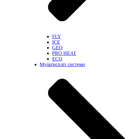
FLY
ICE
GEO
PRO HEAT
ECO
Мультиспліт системи