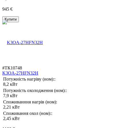
945 €
Купити
#ТК10748
K3OA-27HFN32H
Потужність нагріву (ном)::
8,2 кВт
Потужність охолодження (ном)::
7,9 кВт
Споживанння нагрів (ном):
2,21 кВт
Споживання охол (ном)::
2,45 кВт