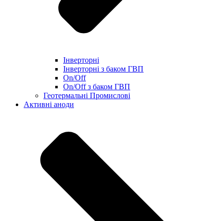
Інверторні
Інверторні з баком ГВП
On/Off
On/Off з баком ГВП
Геотермальні Промислові
Активні аноди