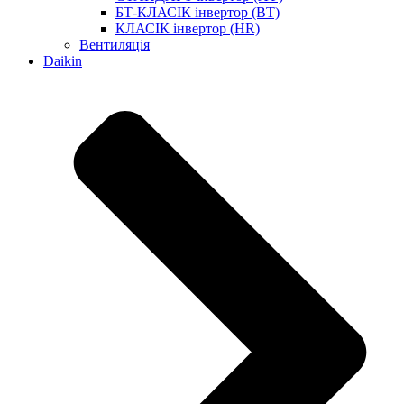
БТ-КЛАСІК інвертор (BT)
КЛАСІК інвертор (HR)
Вентиляція
Daikin