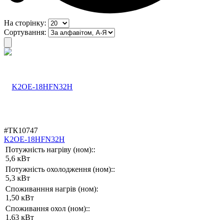
На сторінку:
Сортування:
#ТК10747
K2OE-18HFN32H
Потужність нагріву (ном)::
5,6 кВт
Потужність охолодження (ном)::
5,3 кВт
Споживанння нагрів (ном):
1,50 кВт
Споживання охол (ном)::
1,63 кВт