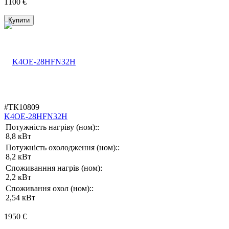
1100 €
Купити
#ТК10809
K4OE-28HFN32H
Потужність нагріву (ном)::
8,8 кВт
Потужність охолодження (ном)::
8,2 кВт
Споживанння нагрів (ном):
2,2 кВт
Споживання охол (ном)::
2,54 кВт
1950 €