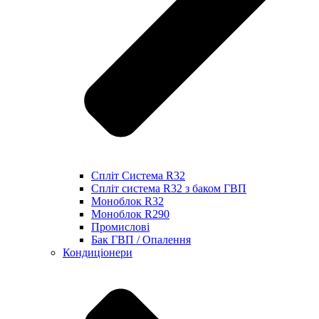
Спліт Система R32
Спліт система R32 з баком ГВП
Моноблок R32
Моноблок R290
Промислові
Бак ГВП / Опалення
Кондиціонери