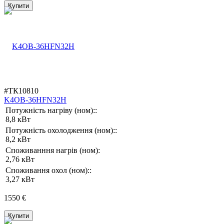
Купити
#ТК10810
K4OB-36HFN32H
Потужність нагріву (ном)::
8,8 кВт
Потужність охолодження (ном)::
8,2 кВт
Споживанння нагрів (ном):
2,76 кВт
Споживання охол (ном)::
3,27 кВт
1550 €
Купити