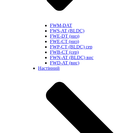
FWM-DAT
FWS-AT (BLDC)
FWE-DT (низ)
FWE-CT (низ)
FWP-CT (BLDC) сер
FWB-CT (сер)
FWN-AT (BLDC) вис
FWD-AT (вис)
Настінний