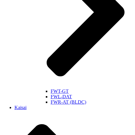
FWT-GT
FWL-DAT
FWR-AT (BLDC)
Kaisai