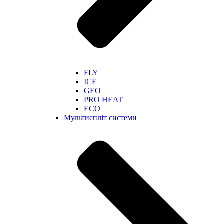
FLY
ICE
GEO
PRO HEAT
ECO
Мультиспліт системи