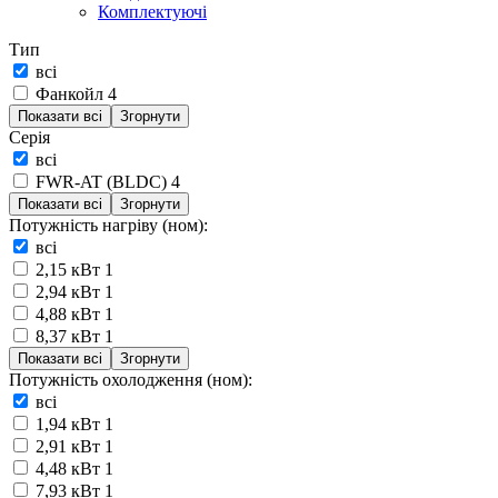
Комплектуючі
Тип
всі
Фанкойл
4
Показати всі
Згорнути
Серія
всі
FWR-AT (BLDC)
4
Показати всі
Згорнути
Потужність нагріву (ном):
всі
2,15 кВт
1
2,94 кВт
1
4,88 кВт
1
8,37 кВт
1
Показати всі
Згорнути
Потужність охолодження (ном):
всі
1,94 кВт
1
2,91 кВт
1
4,48 кВт
1
7,93 кВт
1