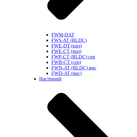
FWM-DAT
FWS-AT (BLDC)
FWE-DT (низ)
FWE-CT (низ)
FWP-CT (BLDC) сер
FWB-CT (сер)
FWN-AT (BLDC) вис
FWD-AT (вис)
Настінний