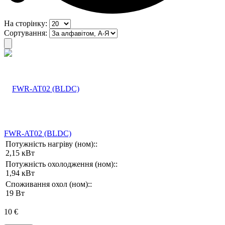
На сторінку:
Сортування:
FWR-AT02 (BLDC)
Потужність нагріву (ном)::
2,15 кВт
Потужність охолодження (ном)::
1,94 кВт
Споживання охол (ном)::
19 Вт
10 €