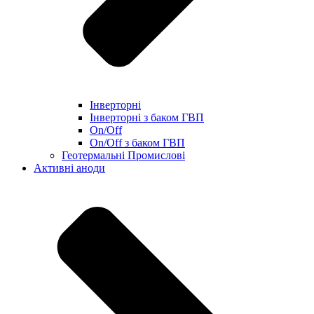
Інверторні
Інверторні з баком ГВП
On/Off
On/Off з баком ГВП
Геотермальні Промислові
Активні аноди