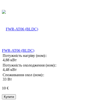
FWR-AT06 (BLDC)
Потужність нагріву (ном)::
4,88 кВт
Потужність охолодження (ном)::
4,48 кВт
Споживання охол (ном)::
33 Вт
10 €
Купити