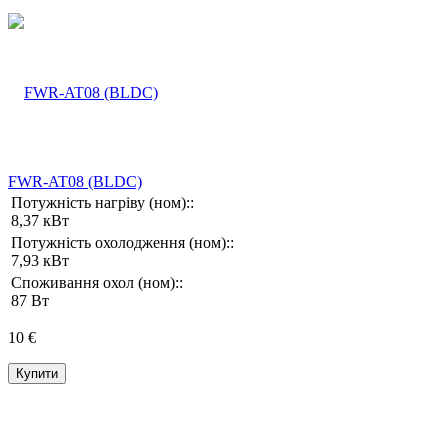
FWR-AT08 (BLDC)
Потужність нагріву (ном)::
8,37 кВт
Потужність охолодження (ном)::
7,93 кВт
Споживання охол (ном)::
87 Вт
10 €
Купити