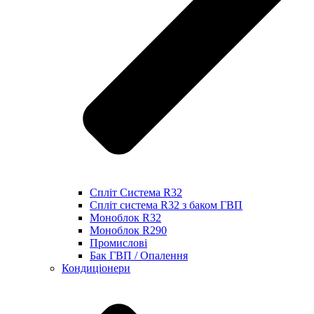
Спліт Система R32
Спліт система R32 з баком ГВП
Моноблок R32
Моноблок R290
Промислові
Бак ГВП / Опалення
Кондиціонери