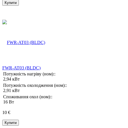
Купити
FWR-AT03 (BLDC)
Потужність нагріву (ном)::
2,94 кВт
Потужність охолодження (ном)::
2,91 кВт
Споживання охол (ном)::
16 Вт
10 €
Купити