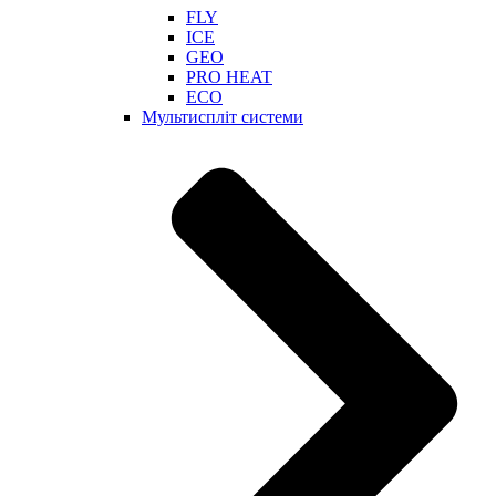
FLY
ICE
GEO
PRO HEAT
ECO
Мультиспліт системи