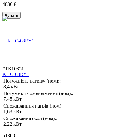
4830 €
Купити
#ТК10851
KHC-08RY1
Потужність нагріву (ном)::
8,4 кВт
Потужність охолодження (ном)::
7,45 кВт
Споживанння нагрів (ном):
1,63 кВт
Споживання охол (ном)::
2,22 кВт
5130 €