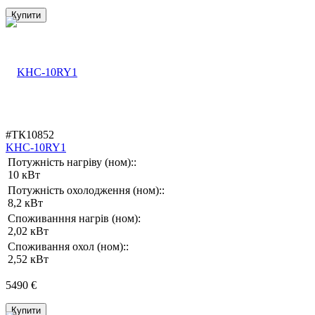
Купити
#ТК10852
KHC-10RY1
Потужність нагріву (ном)::
10 кВт
Потужність охолодження (ном)::
8,2 кВт
Споживанння нагрів (ном):
2,02 кВт
Споживання охол (ном)::
2,52 кВт
5490 €
Купити