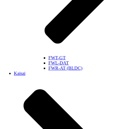
FWT-GT
FWL-DAT
FWR-AT (BLDC)
Kaisai