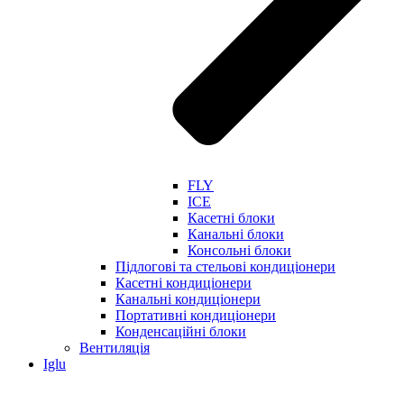
FLY
ICE
Касетні блоки
Канальні блоки
Консольні блоки
Підлогові та стельові кондиціонери
Касетні кондиціонери
Канальні кондиціонери
Портативні кондиціонери
Конденсаційні блоки
Вентиляція
Iglu