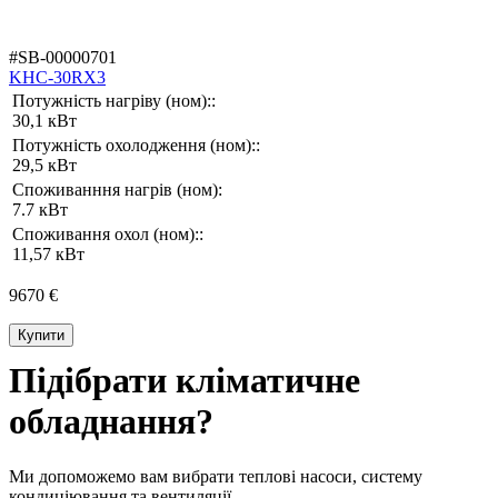
#SB-00000701
KHC-30RX3
Потужність нагріву (ном)::
30,1 кВт
Потужність охолодження (ном)::
29,5 кВт
Споживанння нагрів (ном):
7.7 кВт
Споживання охол (ном)::
11,57 кВт
9670 €
Купити
Підібрати кліматичне
обладнання?
Ми допоможемо вам вибрати теплові насоси, систему
кондиціювання та вентиляції.