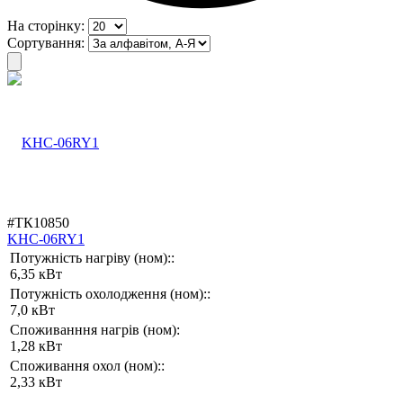
На сторінку:
Сортування:
#ТК10850
KHC-06RY1
Потужність нагріву (ном)::
6,35 кВт
Потужність охолодження (ном)::
7,0 кВт
Споживанння нагрів (ном):
1,28 кВт
Споживання охол (ном)::
2,33 кВт