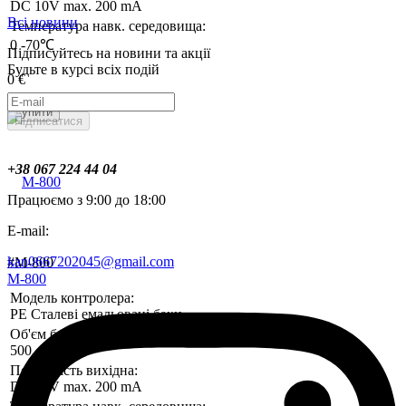
DC 10V max. 200 mA
Всі новини
Температура навк. середовища:
0 -70℃
Підписуйтесь на новини та акції
Будьте в курсі всіх подій
0 €
Купити
Підписатися
+38 067 224 44 04
Працюємо з 9:00 до 18:00
E-mail:
kan0667202045@gmail.com
#M-800
M-800
Модель контролера:
PE Сталеві емальовані баки
Об'єм бака:
500 ~ 1000
Потужність вихідна:
DC 10V max. 200 mA