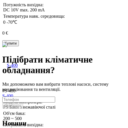
Потужність вихідна:
DC 10V max. 200 mA
Температура навк. середовища:
0 -70℃
0 €
Купити
Підібрати кліматичне
обладнання?
Ми допоможемо вам вибрати теплові насоси, систему
кондиціювання та вентиляції.
#S-400
S-400
Модель контролера:
Підібрати
PS Баки з нежавіючої сталі
Об'єм бака:
200 ~ 500
Новини
Потужність вихідна: