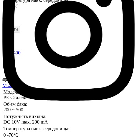
Температура навк. середовища:
0 -70℃
0 €
Купити
#M-400
M-400
Модель контролера:
PE Сталеві емальовані баки
Об'єм бака:
200 ~ 500
Потужність вихідна:
DC 10V max. 200 mA
Температура навк. середовища:
0 -70℃