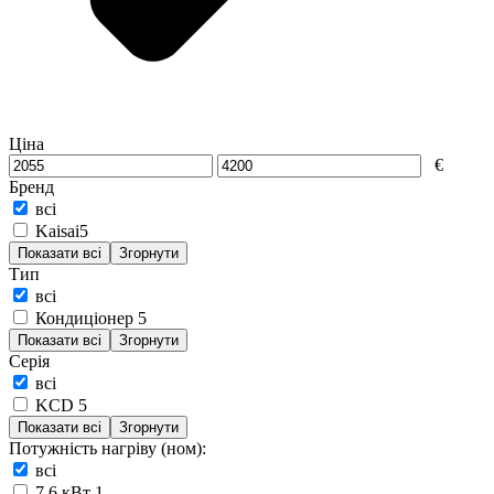
Ціна
€
Бренд
всі
Kaisai
5
Показати всі
Згорнути
Тип
всі
Кондиціонер
5
Показати всі
Згорнути
Серія
всі
KCD
5
Показати всі
Згорнути
Потужність нагріву (ном):
всі
7,6 кВт
1