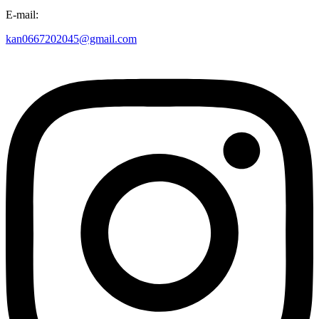
E-mail:
kan0667202045@gmail.com