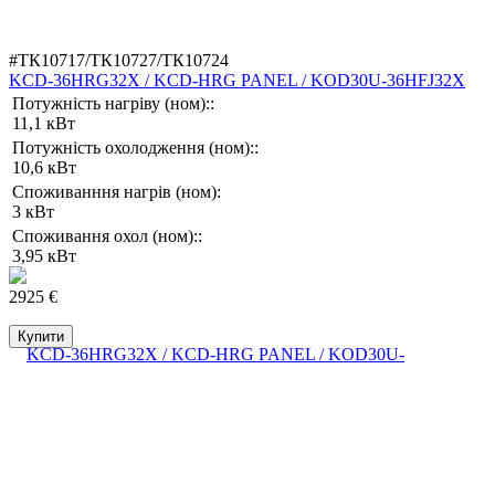
#ТК10717/ТК10727/ТК10724
KCD-36HRG32X / KCD-HRG PANEL / KOD30U-36HFJ32X
Потужність нагріву (ном)::
11,1 кВт
Потужність охолодження (ном)::
10,6 кВт
Споживанння нагрів (ном):
3 кВт
Споживання охол (ном)::
3,95 кВт
2925 €
Купити