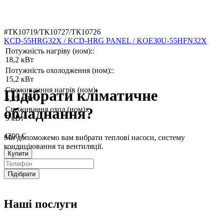
#ТК10719/ТК10727/ТК10726
KCD-55HRG32X / KCD-HRG PANEL / KOE30U-55HFN32X
Потужність нагріву (ном)::
18,2 кВт
Потужність охолодження (ном)::
15,2 кВт
Споживанння нагрів (ном):
Підібрати кліматичне
5,55 кВт
обладнання?
Споживання охол (ном)::
5 кВт
4200 €
Ми допоможемо вам вибрати теплові насоси, систему
кондиціювання та вентиляції.
Купити
Підібрати
Наші послуги