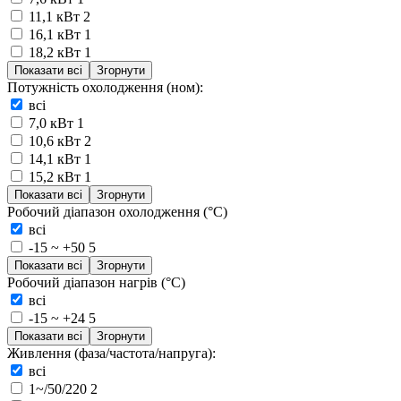
11,1 кВт
2
16,1 кВт
1
18,2 кВт
1
Показати всі
Згорнути
Потужність охолодження (ном):
всі
7,0 кВт
1
10,6 кВт
2
14,1 кВт
1
15,2 кВт
1
Показати всі
Згорнути
Робочий діапазон охолодження (°C)
всі
-15 ~ +50
5
Показати всі
Згорнути
Робочий діапазон нагрів (°C)
всі
-15 ~ +24
5
Показати всі
Згорнути
Живлення (фаза/частота/напруга):
всі
1~/50/220
2