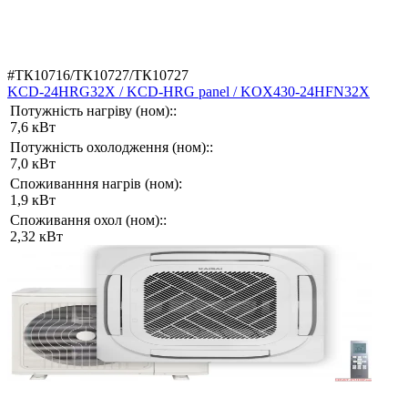
#ТК10716/ТК10727/ТК10727
KCD-24HRG32X / KCD-HRG panel / KOX430-24HFN32X
Потужність нагріву (ном)::
7,6 кВт
Потужність охолодження (ном)::
7,0 кВт
Споживанння нагрів (ном):
1,9 кВт
Споживання охол (ном)::
2,32 кВт
2055 €
Купити