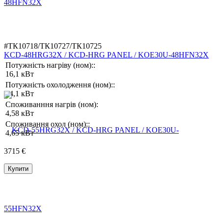
#ТК10718/ТК10727/ТК10725
KCD-48HRG32X / KCD-HRG PANEL / KOE30U-48HFN32X
Потужність нагріву (ном)::
16,1 кВт
Потужність охолодження (ном)::
14,1 кВт
Споживанння нагрів (ном):
4,58 кВт
Споживання охол (ном)::
4,65 кВт
3715 €
Купити