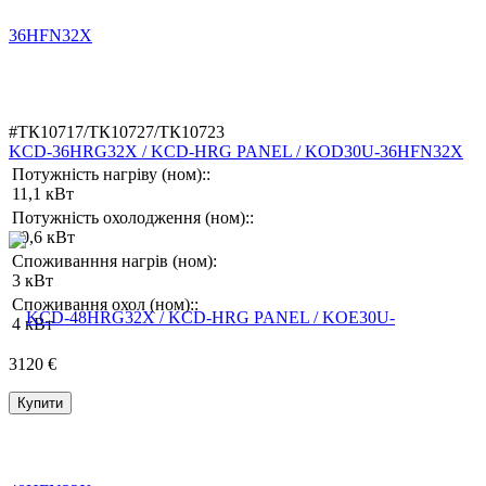
#ТК10717/ТК10727/ТК10723
KCD-36HRG32X / KCD-HRG PANEL / KOD30U-36HFN32X
Потужність нагріву (ном)::
11,1 кВт
Потужність охолодження (ном)::
10,6 кВт
Споживанння нагрів (ном):
3 кВт
Споживання охол (ном)::
4 кВт
3120 €
Купити