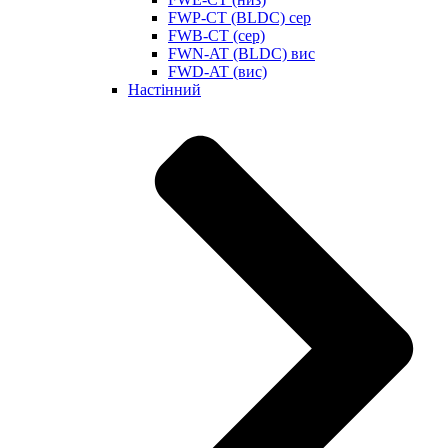
FWP-CT (BLDC) сер
FWB-CT (сер)
FWN-AT (BLDC) вис
FWD-AT (вис)
Настінний