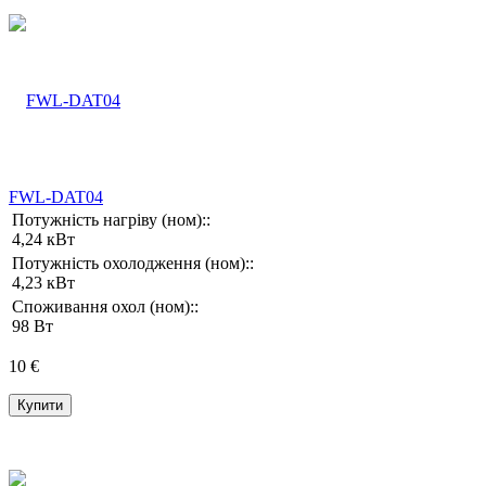
FWL-DAT04
Потужність нагріву (ном)::
4,24 кВт
Потужність охолодження (ном)::
4,23 кВт
Споживання охол (ном)::
98 Вт
10 €
Купити