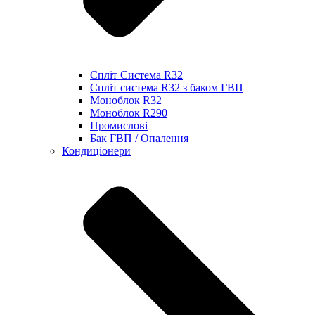
Спліт Система R32
Спліт система R32 з баком ГВП
Моноблок R32
Моноблок R290
Промислові
Бак ГВП / Опалення
Кондиціонери