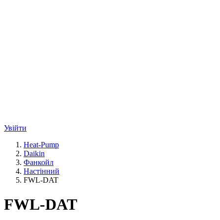
Увійти
Heat-Pump
Daikin
Фанкойл
Настінний
FWL-DAT
FWL-DAT