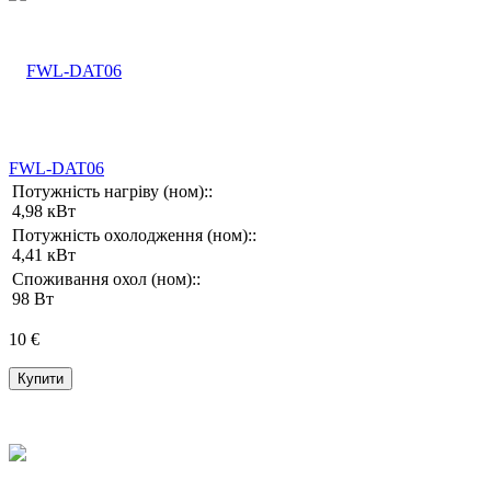
FWL-DAT06
Потужність нагріву (ном)::
4,98 кВт
Потужність охолодження (ном)::
4,41 кВт
Споживання охол (ном)::
98 Вт
10 €
Купити