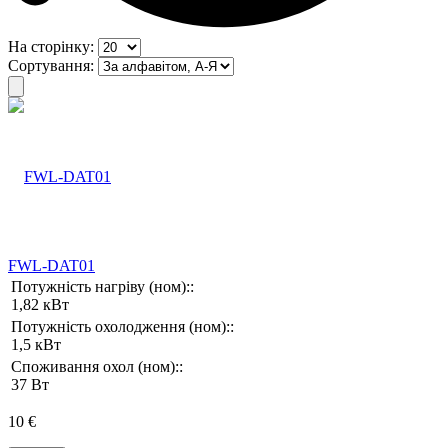
На сторінку:
Сортування:
FWL-DAT01
Потужність нагріву (ном)::
1,82 кВт
Потужність охолодження (ном)::
1,5 кВт
Споживання охол (ном)::
37 Вт
10 €