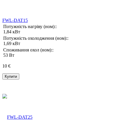
FWL-DAT15
Потужність нагріву (ном)::
1,84 кВт
Потужність охолодження (ном)::
1,69 кВт
Споживання охол (ном)::
53 Вт
10 €
Купити