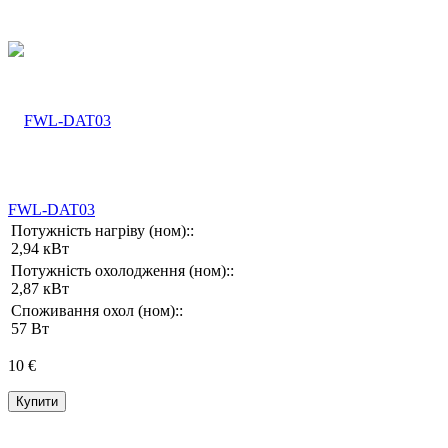
FWL-DAT03
Потужність нагріву (ном)::
2,94 кВт
Потужність охолодження (ном)::
2,87 кВт
Споживання охол (ном)::
57 Вт
10 €
Купити