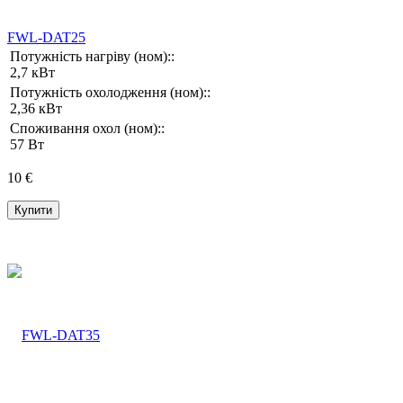
FWL-DAT25
Потужність нагріву (ном)::
2,7 кВт
Потужність охолодження (ном)::
2,36 кВт
Споживання охол (ном)::
57 Вт
10 €
Купити