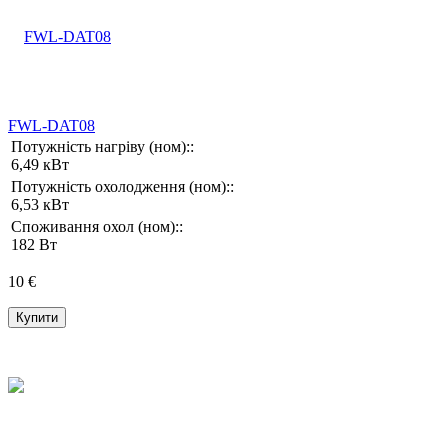
FWL-DAT08
Потужність нагріву (ном)::
6,49 кВт
Потужність охолодження (ном)::
6,53 кВт
Споживання охол (ном)::
182 Вт
10 €
Купити