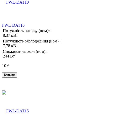
FWL-DAT10
Потужність нагріву (ном)::
8,37 кВт
Потужність охолодження (ном)::
7,78 кВт
Споживання охол (ном)::
244 Вт
10 €
Купити