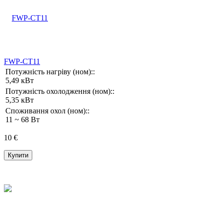
FWP-CT11
Потужність нагріву (ном)::
5,49 кВт
Потужність охолодження (ном)::
5,35 кВт
Споживання охол (ном)::
11 ~ 68 Вт
10 €
Купити