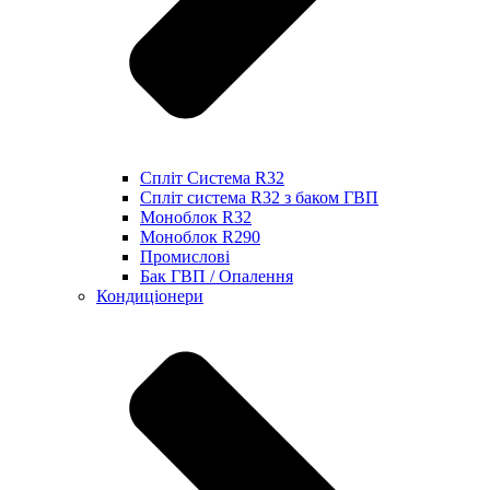
Спліт Система R32
Спліт система R32 з баком ГВП
Моноблок R32
Моноблок R290
Промислові
Бак ГВП / Опалення
Кондиціонери