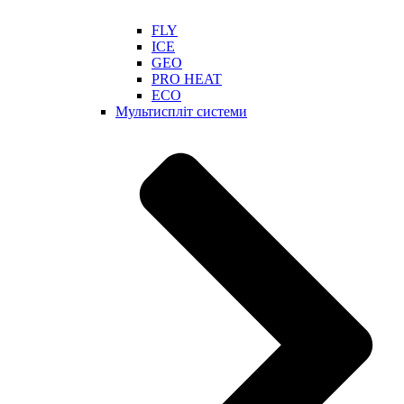
FLY
ICE
GEO
PRO HEAT
ECO
Мультиспліт системи