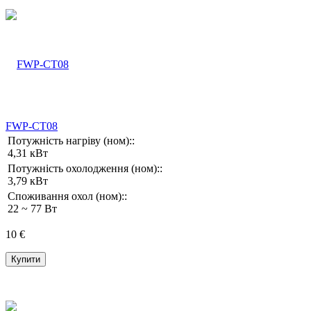
FWP-CT08
Потужність нагріву (ном)::
4,31 кВт
Потужність охолодження (ном)::
3,79 кВт
Споживання охол (ном)::
22 ~ 77 Вт
10 €
Купити