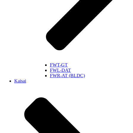
FWT-GT
FWL-DAT
FWR-AT (BLDC)
Kaisai