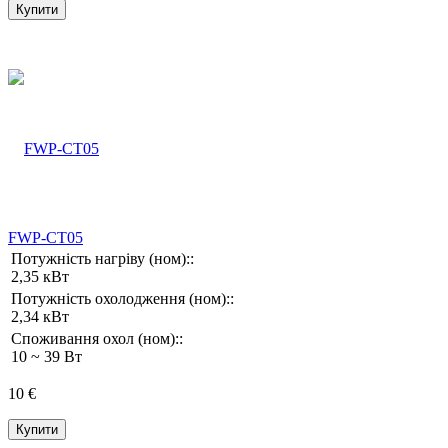
Купити
FWP-CT05
Потужність нагріву (ном)::
2,35 кВт
Потужність охолодження (ном)::
2,34 кВт
Споживання охол (ном)::
10 ~ 39 Вт
10 €
Купити