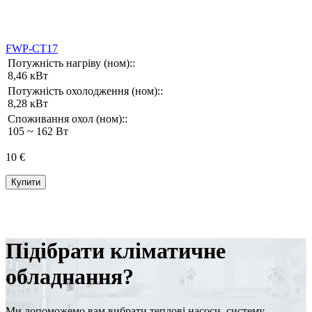
FWP-CT17
Потужність нагріву (ном)::
8,46 кВт
Потужність охолодження (ном)::
8,28 кВт
Споживання охол (ном)::
105 ~ 162 Вт
10 €
Купити
Підібрати кліматичне
обладнання?
Ми допоможемо вам вибрати теплові насоси, систему