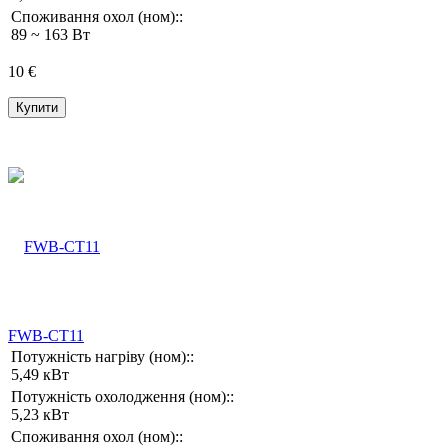
Споживання охол (ном)::
89 ~ 163 Вт
10 €
Купити
FWB-CT11
Потужність нагріву (ном)::
5,49 кВт
Потужність охолодження (ном)::
5,23 кВт
Споживання охол (ном)::