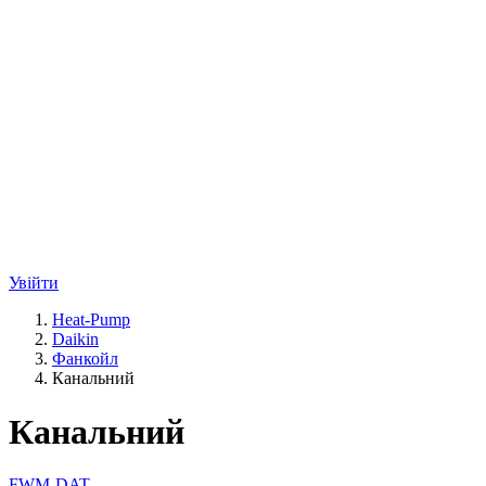
Увійти
Heat-Pump
Daikin
Фанкойл
Канальний
Канальний
FWM-DAT