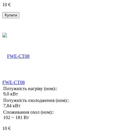
10 €
Купити
FWE-CT08
Потужність нагріву (ном)::
9,0 кВт
Потужність охолодження (ном)::
7,84 кВт
Споживання охол (ном)::
102 ~ 181 Вт
10 €