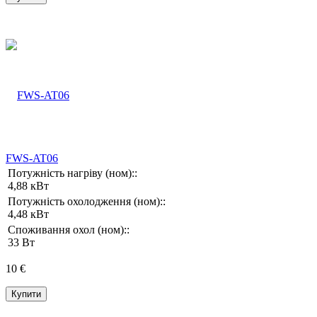
FWS-AT06
Потужність нагріву (ном)::
4,88 кВт
Потужність охолодження (ном)::
4,48 кВт
Споживання охол (ном)::
33 Вт
10 €
Купити