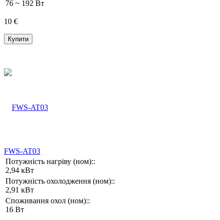
76 ~ 192 Вт
10 €
Купити
FWS-AT03
Потужність нагріву (ном)::
2,94 кВт
Потужність охолодження (ном)::
2,91 кВт
Споживання охол (ном)::
16 Вт