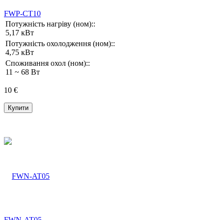
FWP-CT10
Потужність нагріву (ном)::
5,17 кВт
Потужність охолодження (ном)::
4,75 кВт
Споживання охол (ном)::
11 ~ 68 Вт
10 €
Купити
FWN-AT05