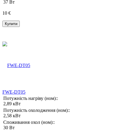
37 Вт
10 €
Купити
FWE-DT05
Потужність нагріву (ном)::
2,89 кВт
Потужність охолодження (ном)::
2,58 кВт
Споживання охол (ном)::
30 Вт