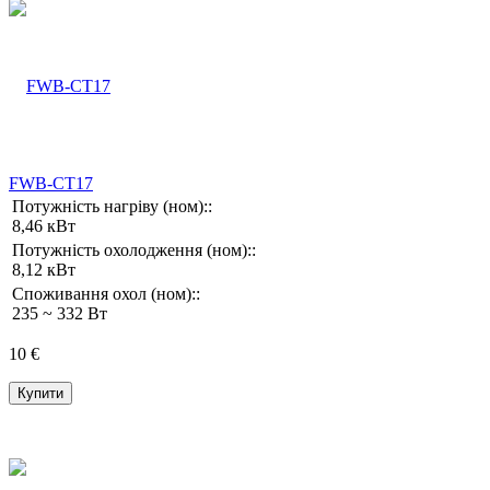
FWB-CT17
Потужність нагріву (ном)::
8,46 кВт
Потужність охолодження (ном)::
8,12 кВт
Споживання охол (ном)::
235 ~ 332 Вт
10 €
Купити