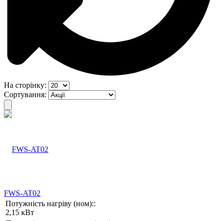
На сторінку:
Сортування:
FWS-AT02
Потужність нагріву (ном)::
2,15 кВт