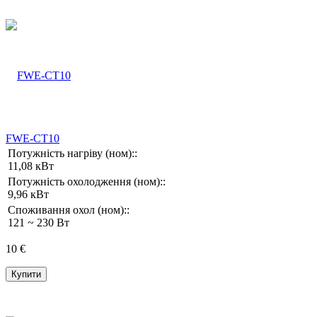
FWE-CT10
Потужність нагріву (ном)::
11,08 кВт
Потужність охолодження (ном)::
9,96 кВт
Споживання охол (ном)::
121 ~ 230 Вт
10 €
Купити