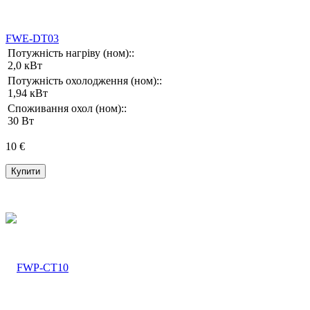
FWE-DT03
Потужність нагріву (ном)::
2,0 кВт
Потужність охолодження (ном)::
1,94 кВт
Споживання охол (ном)::
30 Вт
10 €
Купити