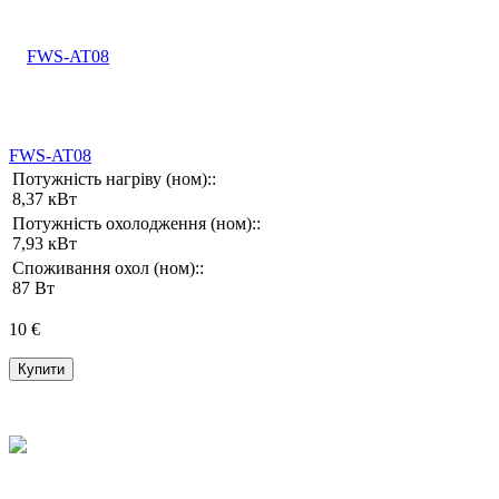
FWS-AT08
Потужність нагріву (ном)::
8,37 кВт
Потужність охолодження (ном)::
7,93 кВт
Споживання охол (ном)::
87 Вт
10 €
Купити