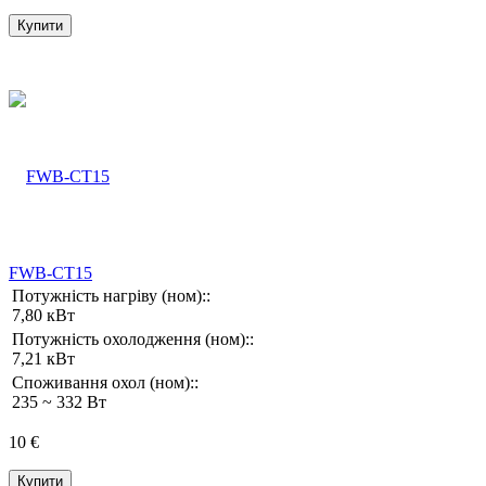
Купити
FWB-CT15
Потужність нагріву (ном)::
7,80 кВт
Потужність охолодження (ном)::
7,21 кВт
Споживання охол (ном)::
235 ~ 332 Вт
10 €
Купити