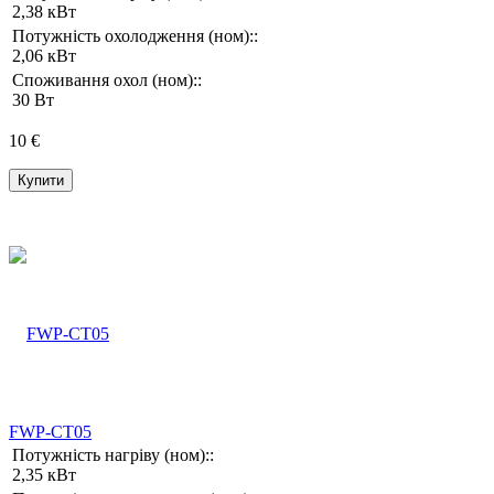
2,38 кВт
Потужність охолодження (ном)::
2,06 кВт
Споживання охол (ном)::
30 Вт
10 €
Купити
FWP-CT05
Потужність нагріву (ном)::
2,35 кВт