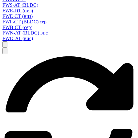
FWS-AT (BLDC)
FWE-DT (низ)
FWE-CT (низ)
FWP-CT (BLDC) сер
FWB-CT (сер)
FWN-AT (BLDC) вис
FWD-AT (вис)