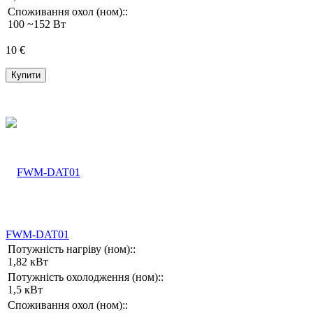
Споживання охол (ном)::
100 ~152 Вт
10 €
Купити
FWM-DAT01
Потужність нагріву (ном)::
1,82 кВт
Потужність охолодження (ном)::
1,5 кВт
Споживання охол (ном)::