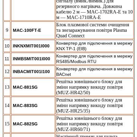
сигналу (вмик./вимик.) для
резервного нагрівача. Довжина
кабелю 2 м — MAC-1702RA-E та 10
м — MAC-1710RA-E
Блок плазмової системи очищення
9
та знезаражування повітря Plasma
MAC-100FT-E
Quad Connect
Конвертер для підключення в мережу
10
INKNXMIT001I000
KNX TP-1 (EIB)
Конвертер для підключення в мережу
11
INMBSMIT001I000
RS485/Modbus RTU
Конвертер для підключення в мережу
12
INBACMIT001I100
BACnet
Решітка зовнішнього блоку для
13
зміни напрямку викиду повітря
MAC-881SG
(MUZ-HR42/50)
Решітка зовнішнього блоку для
14
зміни напрямку викиду повітря
MAC-883SG
(MUZ-HR25/35)
Решітка зовнішнього блоку для
15
зміни напрямку викиду повітря
MAC-882SG
(MUZ-HR60/71)
Настінний тримач для пульта