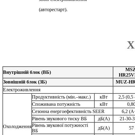
(авторестарт).
Х
MSZ
Внутрішній блок (ВБ)
HR25V
Зовнішній блок (ЗБ)
MUZ-HR
Електроживлення
Продуктивність (мін.–макс.)
кВт
2,5 (0,5 
Споживана потужність
кВт
0,8
Сезонна енергоефективність SEER
6,2 (A
Рівень звукового тиску ВБ
дБ(А)
21-30-3
Рівень звукової потужності
Охолодження
дБ(А)
57
ВБ