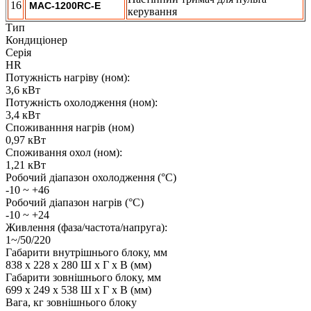
16
MAC-1200RC-E
керування
Тип
Кондиціонер
Серія
HR
Потужність нагріву (ном):
3,6 кВт
Потужність охолодження (ном):
3,4 кВт
Споживанння нагрів (ном)
0,97 кВт
Споживання охол (ном):
1,21 кВт
Робочий діапазон охолодження (°C)
-10 ~ +46
Робочий діапазон нагрів (°C)
-10 ~ +24
Живлення (фаза/частота/напруга):
1~/50/220
Габарити внутрішнього блоку, мм
838 х 228 х 280 Ш х Г х В (мм)
Габарити зовнішнього блоку, мм
699 х 249 х 538 Ш х Г х В (мм)
Вага, кг зовнішнього блоку