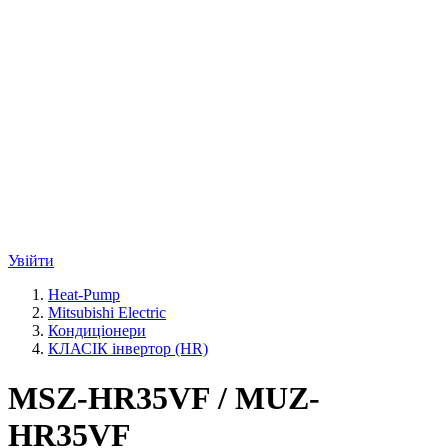
Увійти
Heat-Pump
Mitsubishi Electric
Кондиціонери
КЛАСІК інвертор (HR)
MSZ-HR35VF / MUZ-
HR35VF