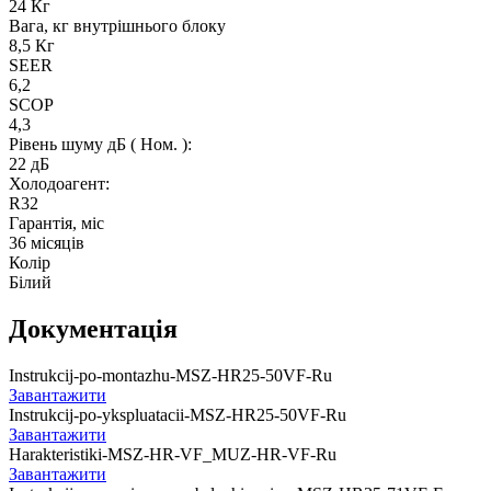
24 Кг
Вага, кг внутрішнього блоку
8,5 Кг
SEER
6,2
SCOP
4,3
Рівень шуму дБ ( Ном. ):
22 дБ
Холодоагент:
R32
Гарантія, міс
36 місяців
Колір
Білий
Документація
Instrukcij-po-montazhu-MSZ-HR25-50VF-Ru
Завантажити
Instrukcij-po-ykspluatacii-MSZ-HR25-50VF-Ru
Завантажити
Harakteristiki-MSZ-HR-VF_MUZ-HR-VF-Ru
Завантажити