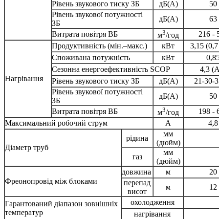
Рівень звукового тиску ЗБ
дБ(А)
50
Рівень звукової потужності
дБ(А)
63
ЗБ
3
Витрата повітря ВБ
216 - 
м
/год
Продуктивність (мін.–макс.)
кВт
3,15 (0,7 
Споживана потужність
кВт
0,8
Сезонна енергоефективність SCOP
4,3 (
Нагрівання
Рівень звукового тиску ЗБ
дБ(А)
21-30-3
Рівень звукової потужності
дБ(А)
50
ЗБ
3
Витрата повітря ВБ
198 - 
м
/год
Максимальний робочий струм
А
4,8
мм
рідина
(дюйм)
Діаметр труб
мм
газ
(дюйм)
довжина
м
20
Фреонопровід між блоками
перепад
м
12
висот
охолодження
Гарантований діапазон зовнішніх
температур
нагрівання