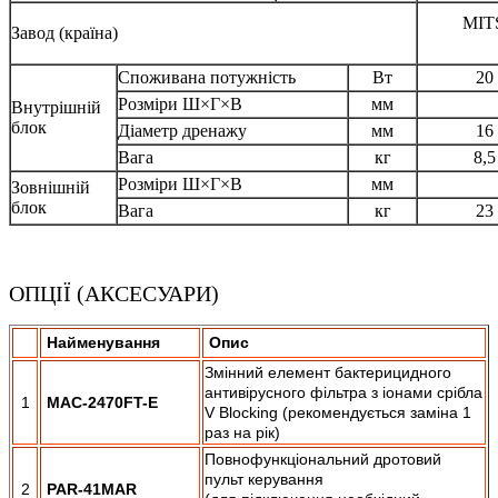
MIT
Завод (країна)
Споживана потужність
Вт
20
Розміри Ш×Г×В
мм
Внутрішній
блок
Діаметр дренажу
мм
16
Вага
кг
8,5
Розміри Ш×Г×В
мм
Зовнішній
блок
Вага
кг
23
ОПЦІЇ (АКСЕСУАРИ)
Найменування
Опис
Змінний елемент бактерицидного
антивірусного фільтра з іонами срібла
1
MAC-2470FT-E
V Blocking (рекомендується заміна 1
раз на рік)
Повнофункціональний дротовий
пульт керування
2
PAR-41MAR