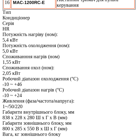
16
MAC-1200RC-E
керування
Тип
Кондиціонер
Серія
HR
Потужність нагріву (ном):
5,4 кВт
Потужність охолодження (ном):
5,0 кВт
Споживанння нагрів (ном)
1,55 кВт
Споживання охол (ном):
2,05 кВт
Робочий діапазон охолодження (°C)
-10 ~ +46
Робочий діапазон нагрів (°C)
-10 ~ +24
Живлення (фаза/частота/напруга):
1~/50/220
Габарити внутрішнього блоку, мм
838 х 228 х 280 Ш х Г х В (мм)
Габарити зовнішнього блоку, мм
800 х 285 х 550 В x Ш x Г (мм)
Вага, кг зовнішнього блоку