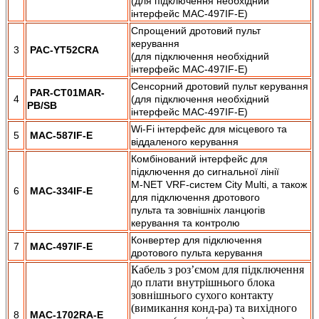
(для підключення необхідний
інтерфейс MAC-497IF-E)
Спрощений дротовий пульт
керування
3
PAC-YT52CRA
(для підключення необхідний
інтерфейс MAC-497IF-E)
Сенсорний дротовий пульт керування
PAR-CT01MAR-
4
(для підключення необхідний
PB/SB
інтерфейс MAC-497IF-E)
Wi-Fi інтерфейс для місцевого та
5
MAC-587IF-E
віддаленого керування
Комбінований інтерфейс для
підключення до сигнальної лінії
M-NET VRF-систем City Multi, а також
6
MAC-334IF-E
для підключення дротового
пульта та зовнішніх ланцюгів
керування та контролю
Конвертер для підключення
7
MAC-497IF-E
дротового пульта керування
Кабель з роз’ємом для підключення
до плати внутрішнього блока
зовнішнього сухого контакту
(вимикання конд-ра) та вихідного
8
MAC-1702RA-E