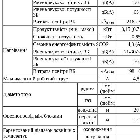
Рівень звукового тиску ЗБ
дБ(А)
50
Рівень звукової потужності
дБ(А)
63
ЗБ
3
Витрата повітря ВБ
216 - 
м
/год
Продуктивність (мін.–макс.)
кВт
3,15 (0,7 
Споживана потужність
кВт
0,8
Сезонна енергоефективність SCOP
4,3 (
Нагрівання
Рівень звукового тиску ЗБ
дБ(А)
21-30-3
Рівень звукової потужності
дБ(А)
50
ЗБ
3
Витрата повітря ВБ
198 - 
м
/год
Максимальний робочий струм
А
4,8
мм
рідина
(дюйм)
Діаметр труб
мм
газ
(дюйм)
довжина
м
20
Фреонопровід між блоками
перепад
м
12
висот
охолодження
Гарантований діапазон зовнішніх
температур
нагрівання