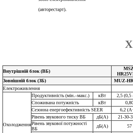
(авторестарт).
Х
MSZ
Внутрішній блок (ВБ)
HR25V
Зовнішній блок (ЗБ)
MUZ-HR
Електроживлення
Продуктивність (мін.–макс.)
кВт
2,5 (0,5 
Споживана потужність
кВт
0,8
Сезонна енергоефективність SEER
6,2 (A
Рівень звукового тиску ВБ
дБ(А)
21-30-3
Рівень звукової потужності
Охолодження
дБ(А)
57
ВБ