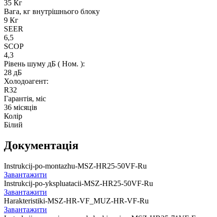
35 Кг
Вага, кг внутрішнього блоку
9 Кг
SEER
6,5
SCOP
4,3
Рівень шуму дБ ( Ном. ):
28 дБ
Холодоагент:
R32
Гарантія, міс
36 місяців
Колір
Білий
Документація
Instrukcij-po-montazhu-MSZ-HR25-50VF-Ru
Завантажити
Instrukcij-po-ykspluatacii-MSZ-HR25-50VF-Ru
Завантажити
Harakteristiki-MSZ-HR-VF_MUZ-HR-VF-Ru
Завантажити