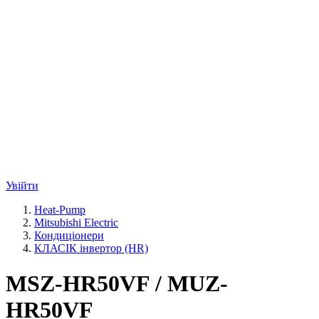
Увійти
Heat-Pump
Mitsubishi Electric
Кондиціонери
КЛАСІК інвертор (HR)
MSZ-HR50VF / MUZ-
HR50VF