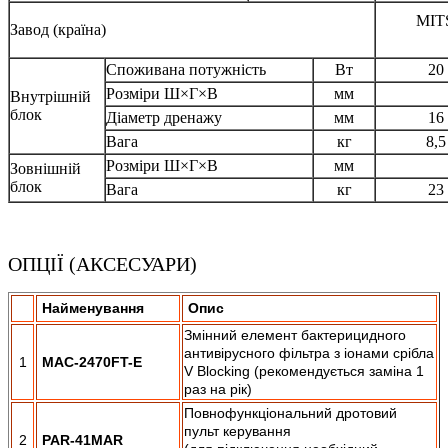
MIT
Завод (країна)
Споживана потужність
Вт
20
Розміри Ш×Г×В
мм
Внутрішній
блок
Діаметр дренажу
мм
16
Вага
кг
8,5
Розміри Ш×Г×В
мм
Зовнішній
блок
Вага
кг
23
ОПЦІЇ (АКСЕСУАРИ)
Найменування
Опис
Змінний елемент бактерицидного
антивірусного фільтра з іонами срібла
1
MAC-2470FT-E
V Blocking (рекомендується заміна 1
раз на рік)
Повнофункціональний дротовий
пульт керування
2
PAR-41MAR