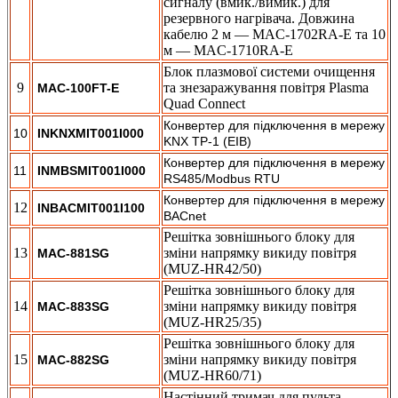
сигналу (вмик./вимик.) для
резервного нагрівача. Довжина
кабелю 2 м — MAC-1702RA-E та 10
м — MAC-1710RA-E
Блок плазмової системи очищення
9
та знезаражування повітря Plasma
MAC-100FT-E
Quad Connect
Конвертер для підключення в мережу
10
INKNXMIT001I000
KNX TP-1 (EIB)
Конвертер для підключення в мережу
11
INMBSMIT001I000
RS485/Modbus RTU
Конвертер для підключення в мережу
12
INBACMIT001I100
BACnet
Решітка зовнішнього блоку для
13
зміни напрямку викиду повітря
MAC-881SG
(MUZ-HR42/50)
Решітка зовнішнього блоку для
14
зміни напрямку викиду повітря
MAC-883SG
(MUZ-HR25/35)
Решітка зовнішнього блоку для
15
зміни напрямку викиду повітря
MAC-882SG
(MUZ-HR60/71)
Настінний тримач для пульта