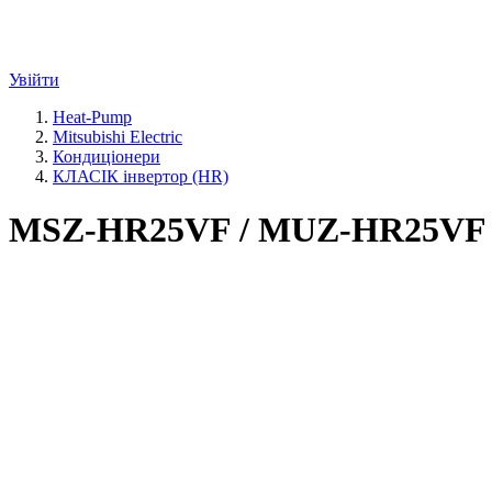
Увійти
Heat-Pump
Mitsubishi Electric
Кондиціонери
КЛАСІК інвертор (HR)
MSZ-HR25VF / MUZ-HR25VF