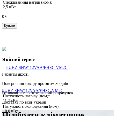
Споживанння нагрів (ном):
2,5 кВт
0 €
Купити
Якісний сервіс
Гарантія якості
Повернення товару протягом 30 днів
PUHZ-SHW112VAA/EHSC-VM2C
Готівковий та безготівковий розрахунок
Потужність нагріву (ном)::
11,2 кВт
Доставка по всій Україні
Потужність охолодження (ном)::
10,0 кВт
Підібрати кліматичне