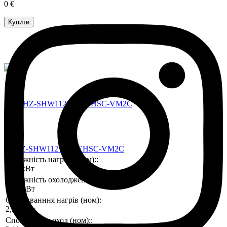
0 €
Купити
PUHZ-SHW112YAA/EHSC-VM2C
Потужність нагріву (ном)::
11,2 кВт
Потужність охолодження (ном)::
10,0 кВт
Споживанння нагрів (ном):
2,51 кВт
Споживання охол (ном)::