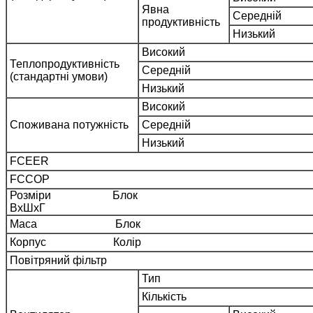
Явна
Середній
продуктивність
Низ
Високий
Теплопродуктивність
Середній
(стандартні умови)
Низький
Високий
Споживана потужність
Середній
Низький
FCEER
FCCOP
Розміри Б
ВхШхГ
Маса Блок
Корпус Колір
Повітряний фільтр
Тип
Кількість