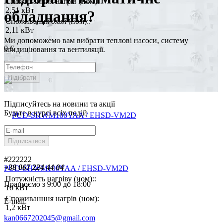
Споживанння нагрів (ном):
2,51 кВт
обладнання?
Споживання охол (ном)::
2,11 кВт
Ми допоможемо вам вибрати теплові насоси, систему
0 €
кондиціювання та вентиляції.
Купити
Підібрати
Підписуйтесь на новини та акції
Будьте в курсі всіх подій
Підписатися
#222222
+38 067 224 44 04
PUD-SHWM100YAA / EHSD-VM2D
Потужність нагріву (ном)::
Працюємо з 9:00 до 18:00
10 кВт
Споживанння нагрів (ном):
E-mail:
1,2 кВт
kan0667202045@gmail.com