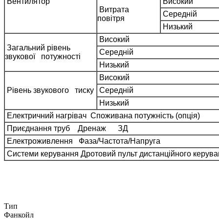
Вентилятор
Вис
Витрата
Середн
повітря
Низ
Високий
Загальний рівень
Середній
звукової потужності
Низький
Високий
Рівень звукового тиску
Середній
Низький
Електричний нагрівач Споживана потужність (опція)
Приєднання труб Дренаж ЗД
Електроживлення Фаза/Частота/Напруга
Системи керування Дротовий пульт дистанційного керув
Тип
Фанкойл