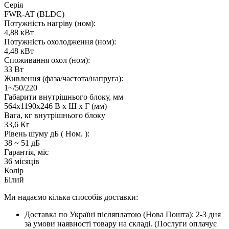
Серія
FWR-AT (BLDC)
Потужність нагріву (ном):
4,88 кВт
Потужність охолодження (ном):
4,48 кВт
Споживання охол (ном):
33 Вт
Живлення (фаза/частота/напруга):
1~/50/220
Габарити внутрішнього блоку, мм
564x1190x246 В x Ш x Г (мм)
Вага, кг внутрішнього блоку
33,6 Кг
Рівень шуму дБ ( Ном. ):
38 ~ 51 дБ
Гарантія, міс
36 місяців
Колір
Білий
Ми надаємо кілька способів доставки:
Доставка по Україні післяплатою (Нова Пошта): 2-3 дня
за умови наявності товару на складі. (Послуги оплачує