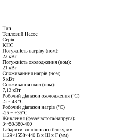
Тип
Тепловий Насос
Серія
KHC
Потужність нагріву (ном):
22 кВт
Потужність охолодження (ном):
21 кВт
Споживанння нагрів (ном)
5 кВт
Споживання охол (ном):
7,12 кВт
Робочий діапазон охолодження (°C)
-5 ~ 43 °C
Робочий діапазон нагрів (°C)
-25 ~ +35°C
Живлення (фаза/частота/напруга):
3~/50/380-400
Габарити зовнішнього блоку, мм
1129×1558×440 В x Ш x Г (мм)