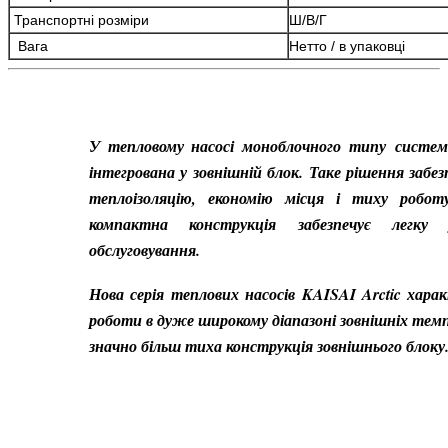
Транспортні розміри
Ш/В/Г
Вага
Нетто / в упаковці
У тепловому насосі моноблочного типу
система
інтегрована у зовнішній блок. Таке рішення забез
теплоізоляцію, економію місця і тиху робот
компактна конструкція забезпечує легку
обслуговування.
Нова серія
теплових насосів KAISAI Arctic хар
роботи в дуже широкому діапазоні зовнішніх темп
значно більш тиха конструкція зовнішнього блоку