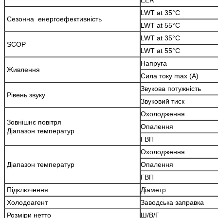
LWT at 35°C
Сезонна енергоефективність
LWT at 55°C
LWT at 35°C
SCOP
LWT at 55°C
Напруга
Живлення
Сила току max (A)
Звукова потужність
Рівень звуку
Звуковий тиск
Охолодження
Зовнішнє повітря
Опалення
Діапазон температур
ГВП
Охолодження
Діапазон температур
Опалення
ГВП
Підключення
Діаметр
Холодоагент
Заводська заправка
Розміри нетто
Ш/В/Г