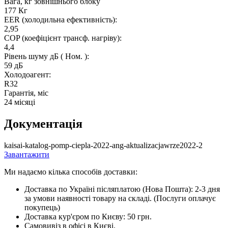
Вага, кг зовнішнього блоку
177 Кг
EER (холодильна ефективність):
2,95
COP (коефіцієнт трансф. нагріву):
4,4
Рівень шуму дБ ( Ном. ):
59 дБ
Холодоагент:
R32
Гарантія, міс
24 місяці
Документація
kaisai-katalog-pomp-ciepla-2022-ang-aktualizacjawrze2022-2
Завантажити
Ми надаємо кілька способів доставки:
Доставка по Україні післяплатою (Нова Пошта): 2-3 дня
за умови наявності товару на складі. (Послуги оплачує
покупець)
Доставка кур'єром по Києву: 50 грн.
Самовивіз в офісі в Києві.