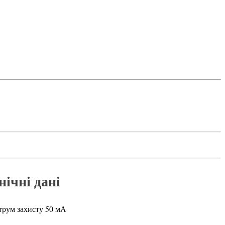
ехнічні дані
рум захисту 50 мА