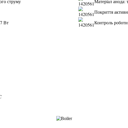
ого струму
Матеріал анода: 
Покриття актив
,7 Вт
Контроль роботи
C