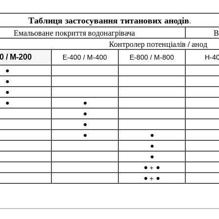
Таблиця застосування титанових анодів
.
Емальоване покриття водонагрівача
В
Контролер потенціалів / анод
0 / M-200
E-400 / M-400
E-800 / M-800
H-40
●
●
●
●
●
●
●
●
●
●
●
● +
●
● +
●