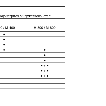
одонагрівач з нержавіючої сталі
0 / M-400
H-800 / M-800
●
●
●
●
●
●
●
● +
●
● +
●
● +
●