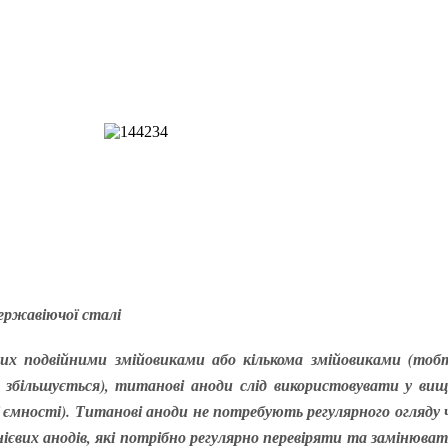
нержавіючої сталі
аних подвійними змійовиками або кількома змійовиками (тоб
 збільшується), титанові аноди слід використовувати у вищ
 ємності). Титанові аноди не потребують регулярного огляду 
гнієвих анодів, які потрібно регулярно перевіряти та замінюват