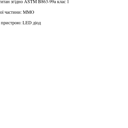
титан згідно ASTM B863-99a клас 1
ної частини: MMO
 пристрою: LED діод