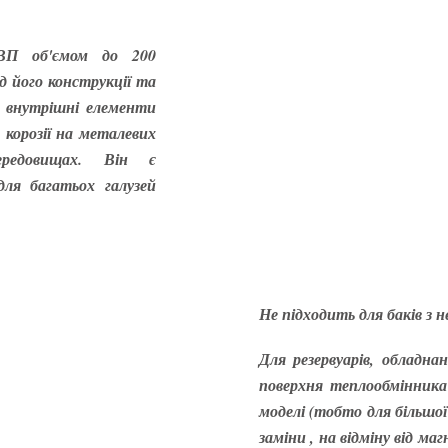
ГВП об'ємом до 200
д його конструкції та
і внутрішні елементи
є корозії на металевих
ередовищах. Він є
ля багатьох галузей
Не підходить для баків з 
Для резервуарів, обладн
поверхня теплообмінника
моделі (тобто для більшої
заміни , на відміну від ма