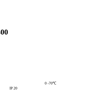
400
0 -70℃
IP 20