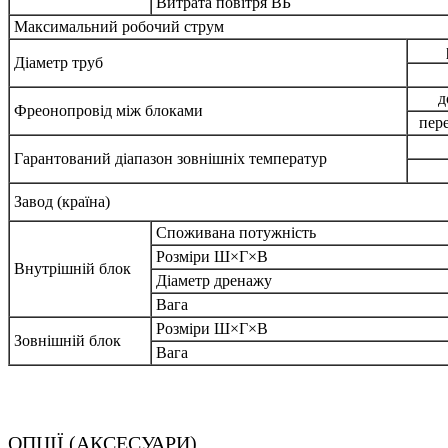
Витрата повітря ВБ
Максимальний робочий струм
Діаметр труб
д
Фреонопровід між блоками
пер
Гарантований діапазон зовнішніх температур
Завод (країна)
Споживана потужність
Розміри Ш×Г×В
Внутрішній блок
Діаметр дренажу
Вага
Розміри Ш×Г×В
Зовнішній блок
Вага
ОПЦІЇ (АКСЕСУАРИ)