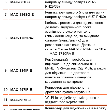
6
MAC-881SG
напрямку викиду повітря (MUZ-
FH25/35)
Решітка зовнішнього блока для зміни
7
MAC-886SG-E
напрямку викиду повітря (
MUZ-FH
60)
Кабель з роз’ємом для підключення
до плати внутрішнього блока
зовнішнього сухого контакту
(вимикання конд-ра) та вихідного
8
MAC-1702RA-E
сигналу (вмик./вимик.) для
резервного нагрівача. Довжина
кабелю 2 м — MAC-1702RA-E та 10 м
— MAC-1710RA-E
Комбінований інтерфейс для
підключення до сигнальної лінії
M-NET VRF-систем City Multi, а також
9
MAC-334IF-E
для підключення дротового
пульта та зовнішніх ланцюгів
керування та контролю
Конвертер для підключення
10
MAC-497IF-E
дротового пульта керування
Wi-Fi інтерфейс для місцевого та
11
MAC-587IF-E
віддаленого керування
Конвертер для підключення в мережу