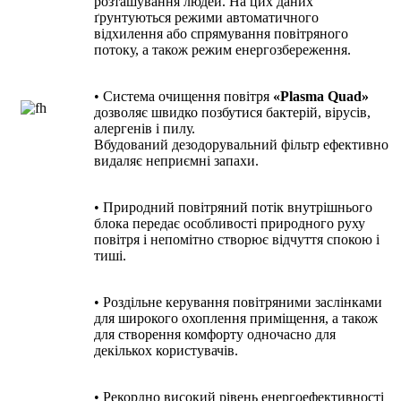
розташування людей. На цих даних
ґрунтуються режими автоматичного
відхилення або спрямування повітряного
потоку, а також режим енергозбереження.
• Система очищення повітря
«Plasma Quad»
дозволяє швидко позбутися бактерій, вірусів,
алергенів і пилу.
Вбудований дезодорувальний фільтр ефективно
видаляє неприємні запахи.
• Природний повітряний потік внутрішнього
блока передає особливості природного руху
повітря і непомітно створює відчуття спокою і
тиші.
• Роздільне керування повітряними заслінками
для широкого охоплення приміщення, а також
для створення комфорту одночасно для
декількох користувачів.
• Рекордно високий рівень енергоефективності