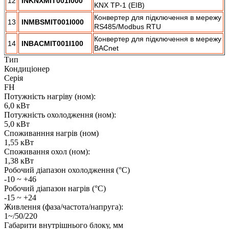
12
INKNXMIT001I000
KNX TP-1 (EIB)
Конвертер для підключення в мережу
13
INMBSMIT001I000
RS485/Modbus RTU
Конвертер для підключення в мережу
14
INBACMIT001I100
BACnet
Тип
Кондиціонер
Серія
FH
Потужність нагріву (ном):
6,0 кВт
Потужність охолодження (ном):
5,0 кВт
Споживанння нагрів (ном)
1,55 кВт
Споживання охол (ном):
1,38 кВт
Робочий діапазон охолодження (°C)
-10 ~ +46
Робочий діапазон нагрів (°C)
-15 ~ +24
Живлення (фаза/частота/напруга):
1~/50/220
Габарити внутрішнього блоку, мм