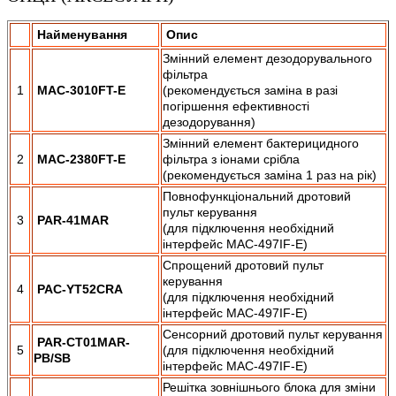
Найменування
Опис
Змінний елемент дезодорувального
фільтра
1
MAC-3010FT-E
(рекомендується заміна в разі
погіршення ефективності
дезодорування)
Змінний елемент бактерицидного
2
MAC-2
380
FT-E
фільтра з іонами срібла
(рекомендується заміна 1 раз на рік)
Повнофункціональний дротовий
пульт керування
3
PAR-41MAR
(для підключення необхідний
інтерфейс MAC-497IF-E)
Спрощений дротовий пульт
керування
4
PAC-YT52CRA
(для підключення необхідний
інтерфейс MAC-497IF-E)
Сенсорний дротовий пульт керування
PAR-CT01MAR-
5
(для підключення необхідний
PB/SB
інтерфейс MAC-497IF-E)
Решітка зовнішнього блока для зміни