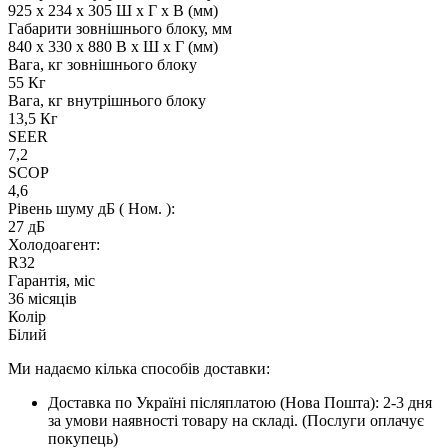
925 х 234 х 305 Ш х Г х В (мм)
Габарити зовнішнього блоку, мм
840 х 330 х 880 В x Ш x Г (мм)
Вага, кг зовнішнього блоку
55 Кг
Вага, кг внутрішнього блоку
13,5 Кг
SEER
7,2
SCOP
4,6
Рівень шуму дБ ( Ном. ):
27 дБ
Холодоагент:
R32
Гарантія, міс
36 місяців
Колір
Білий
Ми надаємо кілька способів доставки:
Доставка по Україні післяплатою (Нова Пошта): 2-3 дня
за умови наявності товару на складі. (Послуги оплачує
покупець)