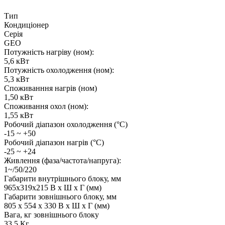
Тип
Кондиціонер
Серія
GEO
Потужність нагріву (ном):
5,6 кВт
Потужність охолодження (ном):
5,3 кВт
Споживанння нагрів (ном)
1,50 кВт
Споживання охол (ном):
1,55 кВт
Робочий діапазон охолодження (°C)
-15 ~ +50
Робочий діапазон нагрів (°C)
-25 ~ +24
Живлення (фаза/частота/напруга):
1~/50/220
Габарити внутрішнього блоку, мм
965х319х215 В x Ш x Г (мм)
Габарити зовнішнього блоку, мм
805 х 554 х 330 В x Ш x Г (мм)
Вага, кг зовнішнього блоку
33,5 Кг