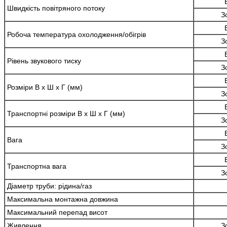
Швидкість повітряного потоку
З
Робоча температура
охолодження/обігрів
З
Рівень звукового тиску
З
Розміри В x Ш x Г (мм)
З
Транспортні розміри В x Ш x Г (мм)
З
Вага
З
Транспортна вага
З
Діаметр труби: рідина/газ
Максимальна монтажна довжина
Максимальний перепад висот
Живлення
З