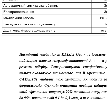
Автоматичний вимикач/запобіжник
З
Електропостачання
З
Міжблочний кабель
Вн. 
Заводська кількість холодоагенту
up t
Додаткова кількість холодоагенту
ove
Настінний кондиціонер KAISAI Geo - це ідеальне 
найвищим класом енергоефективності A +++ в 
режимі обігріву.
Використовуючи спеціалізован
тільки охолоджує та нагріває, але й ефективн
CATALYST
видаляє такі хімікати, як чадний газ,
формальдегід. Функція очищення повітря підтр
який ефективно затримує 99% частинок пилу, пилу
до 95% частинок від 0,1 до 0,3 мкм, в т.ч. клітини