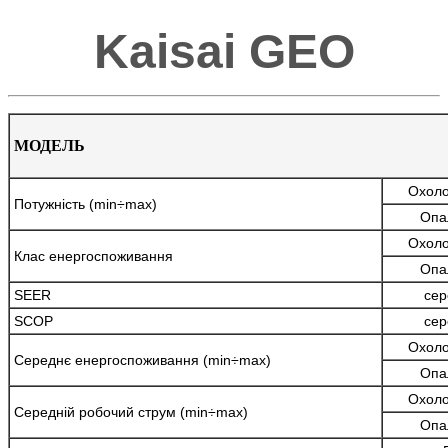
Kaisai GEO
МОДЕЛЬ
Охол
Потужність (min÷max)
Опа
Охол
Клас енергоспоживання
Опа
SEER
сер
SCOP
сер
Охол
Середнє енергоспоживання (min÷max)
Опа
Охол
Середній робочий струм
(min÷max)
Опа