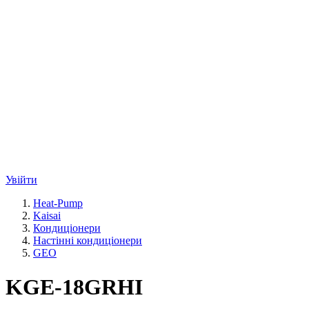
Увійти
Heat-Pump
Kaisai
Кондиціонери
Настінні кондиціонери
GEO
KGE-18GRHI