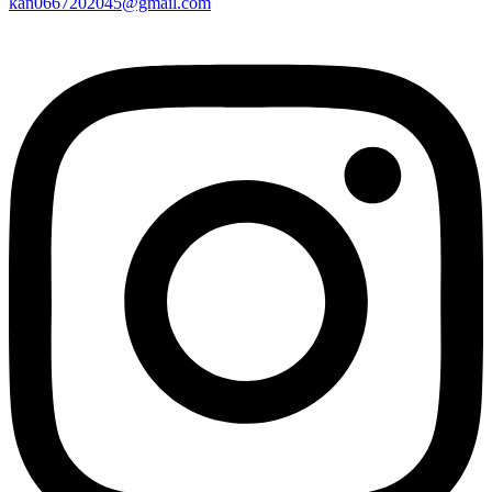
kan0667202045@gmail.com