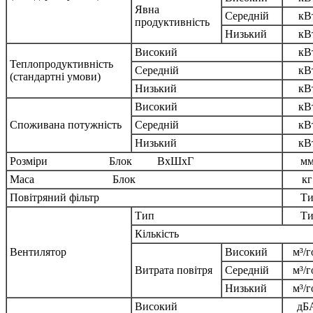
Явна
Середній
кВ
продуктивність
Низький
кВ
Високий
кВ
Теплопродуктивність
Середній
кВ
(стандартні умови)
Низький
кВ
Високий
кВ
Споживана потужність
Середній
кВ
Низький
кВ
Розміри Блок ВхШхГ
м
Маса Блок
кг
Повітряний фільтр
Ти
Тип
Ти
Кількість
Вентилятор
Високий
м³/г
Витрата повітря
Середній
м³/г
Низький
м³/г
Високий
дБ