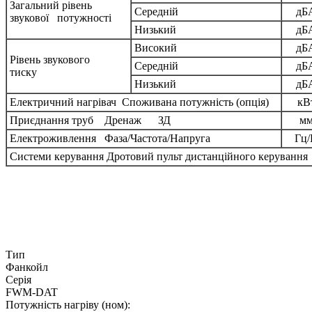
Загальний рівень
Середній
дБ
звукової потужності
Низький
дБ
Високий
дБ
Рівень звукового
Середній
дБ
тиску
Низький
дБ
Електричний нагрівач Споживана потужність (опція)
кВ
Приєднання труб Дренаж ЗД
м
Електроживлення Фаза/Частота/Напруга
Гц/
Системи керування Дротовий пульт дистанційного керування
Тип
Фанкойл
Серія
FWM-DAT
Потужність нагріву (ном):