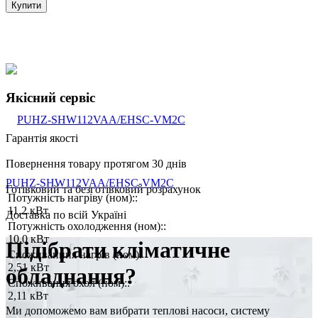
Купити
Якісний сервіс
Гарантія якості
Повернення товару протягом 30 днів
PUHZ-SHW112VAA/EHSC-VM2C
Готівковий та безготівковий розрахунок
Потужність нагріву (ном)::
11,2 кВт
Доставка по всій Україні
Потужність охолодження (ном)::
10,0 кВт
Підібрати кліматичне
Споживанння нагрів (ном):
2,51 кВт
обладнання?
Споживання охол (ном)::
2,11 кВт
Ми допоможемо вам вибрати теплові насоси, систему