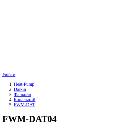
Увійти
Heat-Pump
Daikin
Фанкойл
Канальний
FWM-DAT
FWM-DAT04