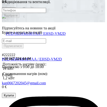
0 €
кондиціювання та вентиляції.
Купити
Підібрати
Підписуйтесь на новини та акції
Будьте в курсі всіх подій
Підписатися
#222222
+38 067 224 44 04
PUD-SHWM100YAA / EHSD-VM2D
Потужність нагріву (ном)::
Працюємо з 9:00 до 18:00
10 кВт
Споживанння нагрів (ном):
E-mail:
1,2 кВт
kan0667202045@gmail.com
0 €
Купити