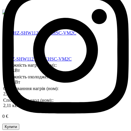
PUHZ-SHW112YAA/EHSC-VM2C
Потужність нагріву (ном)::
11,2 кВт
Потужність охолодження (ном)::
10,0 кВт
Споживанння нагрів (ном):
2,51 кВт
Споживання охол (ном)::
2,11 кВт
0 €
Купити