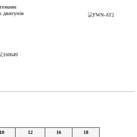
стемами
х двигунів
10
12
16
18