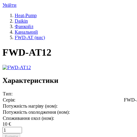
Увійти
Heat-Pump
Daikin
Фанкойл
Канальний
FWD-AT (вис)
FWD-AT12
Характеристики
Тип:
Серія:
FWD-A
Потужність нагріву (ном):
Потужність охолодження (ном):
Споживання охол (ном):
10 €
Купити