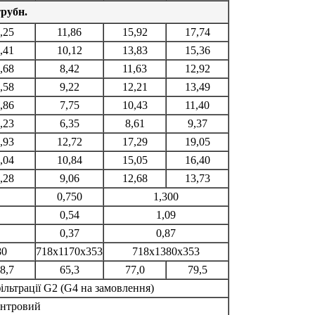
трубн.
,25
11,86
15,92
17,74
,41
10,12
13,83
15,36
,68
8,42
11,63
12,92
,58
9,22
12,21
13,49
,86
7,75
10,43
11,40
,23
6,35
8,61
9,37
,93
12,72
17,29
19,05
,04
10,84
15,05
16,40
,28
9,06
12,68
13,73
0,750
1,300
0,54
1,09
0,37
0,87
80
718x1170x353
718x1380x353
8,7
65,3
77,0
79,5
льтрації G2 (G4 на замовлення)
ентровий