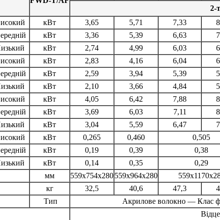
FWD-T/AF
2-
исокий
кВт
3,65
5,71
7,33
8
ередній
кВт
3,36
5,39
6,63
7
изький
кВт
2,74
4,99
6,03
6
исокий
кВт
2,83
4,16
6,04
6
ередній
кВт
2,59
3,94
5,39
5
изький
кВт
2,10
3,66
4,84
5
исокий
кВт
4,05
6,42
7,88
8
ередній
кВт
3,69
6,03
7,11
8
изький
кВт
3,04
5,59
6,47
7
исокий
кВт
0,265
0,460
0,505
ередній
кВт
0,19
0,39
0,38
изький
кВт
0,14
0,35
0,29
мм
559x754x280
559x964x280
559x1170x2
кг
32,5
40,6
47,3
4
Тип
Акрилове волокно — Клас фі
Відц