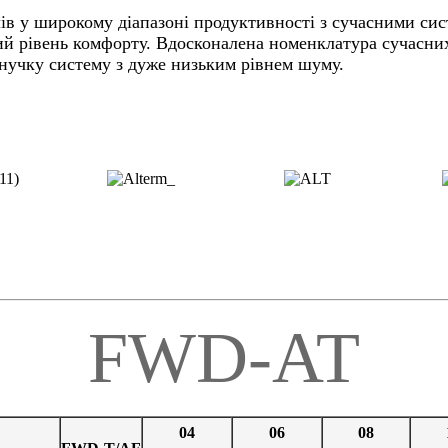
ів у широкому діапазоні продуктивності з сучасними си
ий рівень комфорту. Вдосконалена номенклатура сучасни
гнучку систему з дуже низьким рівнем шуму.
FWD-AT
04
06
08