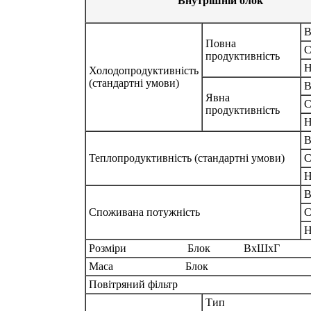
Внутрішній блок
В
Повна
С
продуктивність
Н
Холодопродуктивність
(стандартні умови)
В
Явна
С
продуктивність
Н
В
Теплопродуктивність (стандартні умови)
С
Н
В
Споживана потужність
С
Н
Розміри Блок ВхШхГ
Маса Блок
Повітряний фільтр
Тип