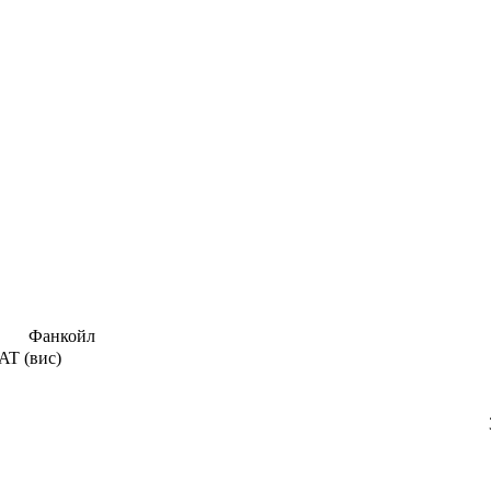
Фанкойл
T (вис)