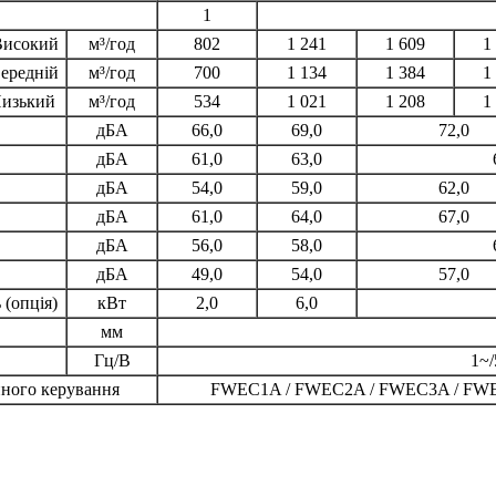
1
Високий
м³/год
802
1 241
1 609
1
ередній
м³/год
700
1 134
1 384
1
изький
м³/год
534
1 021
1 208
1
дБA
66,0
69,0
72,0
дБA
61,0
63,0
дБA
54,0
59,0
62,0
дБA
61,0
64,0
67,0
дБA
56,0
58,0
дБA
49,0
54,0
57,0
(опція)
кВт
2,0
6,0
мм
Гц/В
1~/
ного керування
FWEC1A / FWEC2A / FWEC3A / FW