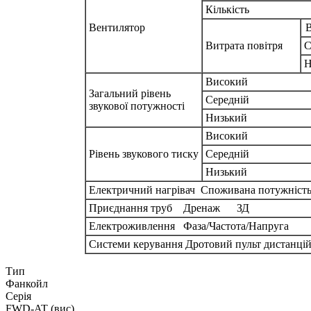
Кількість
Вентилятор
Витрата повітря
С
Н
Високий
Загальний рівень
Середній
звукової потужності
Низький
Високий
Рівень звукового тиску
Середній
Низький
Електричний нагрівач Споживана потужність 
Приєднання труб Дренаж ЗД
Електроживлення Фаза/Частота/Напруга
Системи керування Дротовий пульт дистанцій
Тип
Фанкойл
Серія
FWD-AT (вис)