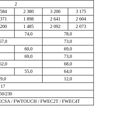
2
 584
2 380
3 206
3 175
 371
1 898
2 641
2 604
 200
1 485
2 092
2 073
74,0
78,0
67,0
73,0
60,0
69,0
69,0
73,0
62,0
68,0
55,0
64,0
9,0
12,0
17
50/230
ECSA / FWTOUCH / FWEC2T / FWEC4T