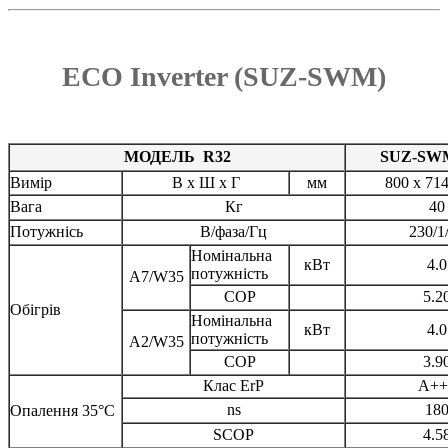
ECO Inverter (SUZ-SWM)
МОДЕЛЬ R32
SUZ-SW
Вимір
В х Ш х Г
мм
800 x 714
Вага
Кг
40
Потужнісь
В/фаза/Гц
230/1
Номінальна
кВт
4.0
потужність
A7/W35
COP
5.2
Обігрів
Номінальна
кВт
4.0
потужність
A2/W35
COP
3.9
Клас ErP
A++
ns
18
Опалення 35°C
SCOP
4.5