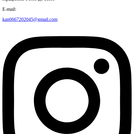
E-mail:
kan0667202045@gmail.com