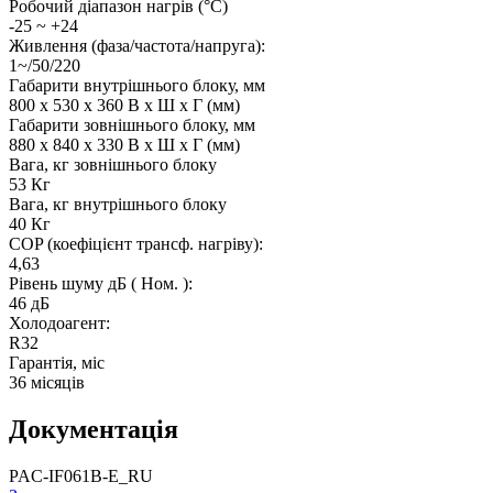
Робочий діапазон нагрів (°C)
-25 ~ +24
Живлення (фаза/частота/напруга):
1~/50/220
Габарити внутрішнього блоку, мм
800 x 530 x 360 В x Ш x Г (мм)
Габарити зовнішнього блоку, мм
880 x 840 x 330 В х Ш х Г (мм)
Вага, кг зовнішнього блоку
53 Кг
Вага, кг внутрішнього блоку
40 Кг
COP (коефіцієнт трансф. нагріву):
4,63
Рівень шуму дБ ( Ном. ):
46 дБ
Холодоагент:
R32
Гарантія, міс
36 місяців
Документація
PAC-IF061B-E_RU