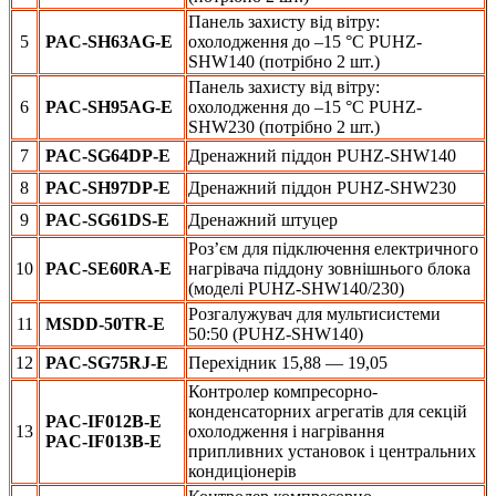
Панель захисту від вітру:
5
PAC-SH63AG-E
охолодження до –15 °C PUHZ-
SHW140 (потрібно 2 шт.)
Панель захисту від вітру:
6
PAC-SH95AG-E
охолодження до –15 °C PUHZ-
SHW230 (потрібно 2 шт.)
7
PAC-SG64DP-E
Дренажний піддон PUHZ-SHW140
8
PAC-SH97DP-E
Дренажний піддон PUHZ-SHW230
9
PAC-SG61DS-E
Дренажний штуцер
Роз’єм для підключення електричного
10
PAC-SE60RA-E
нагрівача піддону зовнішнього блока
(моделі PUHZ-SHW140/230)
Розгалужувач для мультисистеми
11
MSDD-50TR-E
50:50 (PUHZ-SHW140)
12
PAC-SG75RJ-E
Перехідник 15,88 — 19,05
Контролер компресорно-
конденсаторних агрегатів для секцій
PAC-IF012B-E
13
охолодження і нагрівання
PAC-IF013B-E
припливних установок і центральних
кондиціонерів