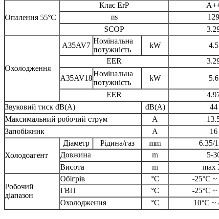
Клас ErP
A+
ns
12
Опалення 55°C
SCOP
3.2
Номінальна
A35AV7
kW
4.5
потужність
EER
3.2
Охолодження
Номінальна
A35AV18
kW
5.6
потужність
EER
4.9
Звуковий тиск dB(A)
dB(A)
44
Максимальний робочий струм
A
13.
Запобіжник
A
16
Діаметр
Рідина/газ
mm
6.35/1
Довжина
m
5-3
Холодоагент
Висота
m
max 
Обігрів
°C
-25°C ~
Робочий
ГВП
°C
-25°C ~
діапазон
Охолодження
°C
10°C ~