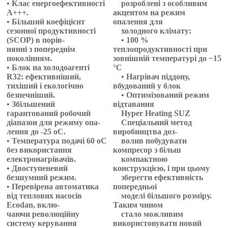
• Клас енергоефективності
розроблені з особливим
A+++.
акцентом на режим
• Більший коефіцієнт
опалення для
сезонної продуктивності
холодного клімату:
(SCOP) в порів-
• 100 %
нянні з попереднім
теплопродуктивності при
поколінням.
зовнішній температурі до −15
• Блок на холодоагенті
°C
R32: ефективніший,
• Нагрівач піддону,
тихіший і екологічно
вбудований у блок
безпечніший.
• Оптимізований режим
• Збільшений
відтавання
гарантований робочий
Hyper Heating SUZ
діапазон для режиму опа-
Спеціальний метод
лення до -25 oC.
виробництва доз-
• Температура подачі 60 oC
волив побудувати
без використання
компресор з більш
електронагрівачів.
компактною
• Двоступеневий
конструкцією, і при цьому
безшумний режим.
зберегти ефективність
• Перевірена автоматика
попередньої
від теплових насосів
моделі більшого розміру.
Ecodan, вклю-
Таким чином
чаючи революційну
стало можливим
систему керування
використовувати новий