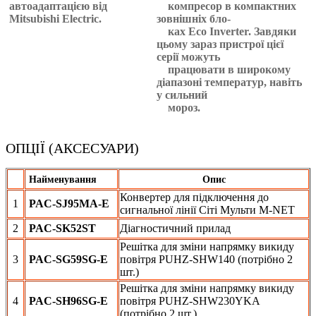
автоадаптацією від
компресор в компактних
Mitsubishi Electric.
зовнішніх бло-
ках Eco Inverter. Завдяки
цьому зараз пристрої цієї
серії можуть
працювати в широкому
діапазоні температур, навіть
у сильний
мороз.
ОПЦІЇ (АКСЕСУАРИ)
Найменування
Опис
Конвертер для підключення до
1
PAC-SJ95MA-E
сигнальної лінії Сіті Мульти M-NET
2
PAC-SK52ST
Діагностичний прилад
Решітка для зміни напрямку викиду
3
PAC-SG59SG-E
повітря PUHZ-SHW140 (потрібно 2
шт.)
Решітка для зміни напрямку викиду
4
PAC-SH96SG-E
повітря PUHZ-SHW230YKA
(потрібно 2 шт.)