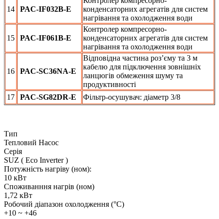
Контролер компресорно-
14
PAC-IF032B-E
конденсаторних агрегатів для систем
нагрівання та охолодження води
Контролер компресорно-
15
PAC-IF061B-E
конденсаторних агрегатів для систем
нагрівання та охолодження води
Відповідна частина роз’єму та 3 м
кабелю для підключення зовнішніх
16
PAC-SC36NA-E
ланцюгів обмеження шуму та
продуктивності
17
PAC-SG82DR-E
Фільтр-осушувач: діаметр 3/8
Тип
Тепловий Насос
Серія
SUZ ( Eco Inverter )
Потужність нагріву (ном):
10 кВт
Споживанння нагрів (ном)
1,72 кВт
Робочий діапазон охолодження (°C)
+10 ~ +46