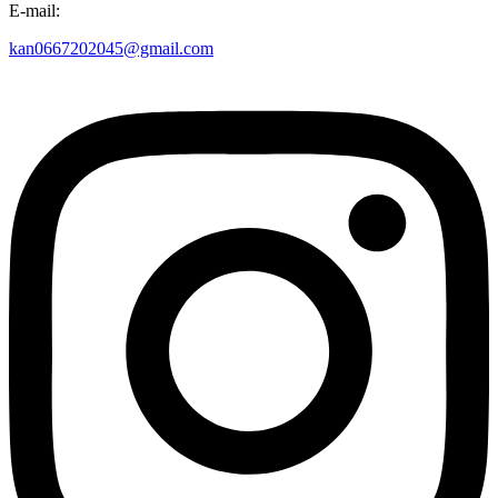
E-mail:
kan0667202045@gmail.com