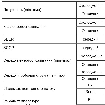
Охолодження
Потужність (min÷max)
Опалення
Охолодження
Клас енергоспоживання
Опалення
SEER
середній
SCOP
середній
Охолодження
Середнє енергоспоживання (min÷max)
Опалення
Охолодження
Середній робочий струм (min÷max)
Опалення
Вн.
Швидкість повітряного потоку
Зовн.
Вн.
Робоча температура