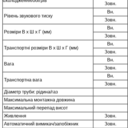
охолодження/обігрів
Зовн.
Вн.
Рівень звукового тиску
Зовн.
Вн.
Розміри В x Ш x Г (мм)
Зовн.
Вн.
Транспортні розміри В x Ш x Г (мм)
Зовн.
Вн.
Вага
Зовн.
Вн.
Транспортна вага
Зовн.
Діаметр труби: рідина/газ
Максимальна монтажна довжина
Максимальний перепад висот
Живлення
Зовн.
Автоматичний вимикач/запобіжник
Зовн.