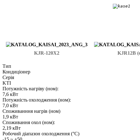
KJR-120X2
KJR12B (о
Тип
Кондиціонер
Серія
KTI
Потужність нагріву (ном):
7,6 кВт
Потужність охолодження (ном):
7,0 кВт
Споживанння нагрів (ном)
1,9 кВт
Споживання охол (ном):
2,19 кВт
Робочий діапазон охолодження (°C)
-15 ~ +50