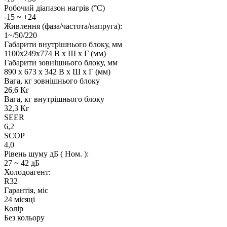
Робочий діапазон нагрів (°C)
-15 ~ +24
Живлення (фаза/частота/напруга):
1~/50/220
Габарити внутрішнього блоку, мм
1100х249х774 В x Ш x Г (мм)
Габарити зовнішнього блоку, мм
890 х 673 х 342 В x Ш x Г (мм)
Вага, кг зовнішнього блоку
26,6 Кг
Вага, кг внутрішнього блоку
32,3 Кг
SEER
6,2
SCOP
4,0
Рівень шуму дБ ( Ном. ):
27 ~ 42 дБ
Холодоагент:
R32
Гарантія, міс
24 місяці
Колір
Без кольору