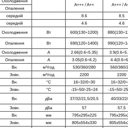
Охолодження
A+++ / A++
A+++ / A
Опалення
середній
8.6
8.5
середній
4.6
4.6
Охолодження
Вт
600(130÷1200)
880(130÷1
Опалення
Вт
690(120÷1400)
990(120÷1
Охолодження
A
2.66(0.6÷5.35)
3.9(0.6÷5
Опалення
A
3.05(0.6÷6.2)
4.4(0.6÷6
Вн.
м³/год
530/360/280
560/380/
Зовн.
м³/год
2200
2200
Вн.
°C
16÷32/0÷30
16÷32/0
Зовн.
°C
-15÷50/-25÷24
-15÷50/-2
Вн.
дБа
37/32/21,5/20,5
40/33/22
Зовн.
дБа
57
57,5
Вн.
мм
795x295x225
795x295x
Зовн.
мм
805x554x330
805x554x