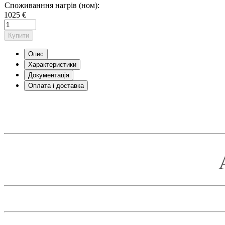
Споживанння нагрів (ном):
1025 €
Купити
Опис
Характеристики
Документація
Оплата і доставка