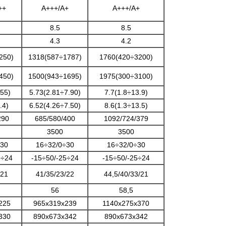
++
A+++/A+
A+++/A+
8.5
8.5
4.3
4.2
250)
1318(587÷1787)
1760(420÷3200)
450)
1500(943÷1695)
1975(300÷3100)
.55)
5.73(2.81÷7.90)
7.7(1.8÷13.9)
.4)
6.52(4.26÷7.50)
8.6(1.3÷13.5)
290
685/580/400
1092/724/379
3500
3500
÷30
16÷32/0÷30
16÷32/0÷30
5÷24
-15÷50/-25÷24
-15÷50/-25÷24
/21
41/35/23/22
44,5/40/33/21
56
58,5
225
965x319x239
1140x275x370
330
890x673x342
890x673x342