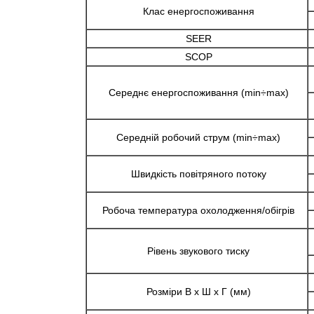
Клас енергоспоживання
SEER
SCOP
Середнє енергоспоживання (min÷max)
Середній робочий струм
(min÷max)
Швидкість повітряного потоку
Робоча температура
охолодження/обігрів
Рівень звукового тиску
Розміри В x Ш x Г (мм)