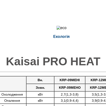
Екологія
Kaisai PRO HEAT
Вн.
KRP-09MEHI
KRP-12M
Зовн.
KRP-09MEHO
KRP-12M
Охолодження
кВт
2,7(1,3-3,8)
3,5(1,3-3
Опалення
кВт
3,1(0,9-4,4)
3,9(0,9-4