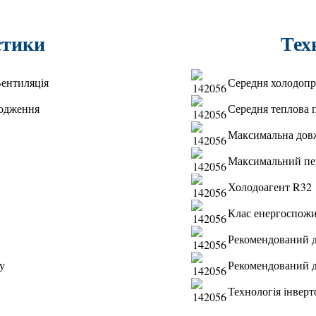
еристики
Т
Вентиляція
Середня холодопрод
лодження
Середня теплова по
Максимальна довж
Максимальний пер
Холодоагент R32
Клас енергоспож
Рекомендований д
у
Рекомендований д
Технологія інверт