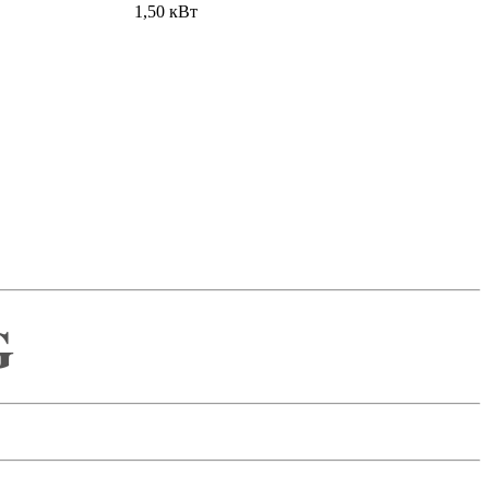
1,50 кВт
G