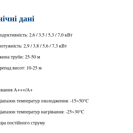
ехнічні дані
уктивність: 2,6 / 3,5 / 5,3 / 7,0 кВт
тужність: 2,9 / 3,8 / 5,6 / 7,3 кВт
ина труби: 25-50 м
епад висот: 10-25 м
ивання A+++/A+
іапазон температур охолодження: -15~50°C
іапазон температур нагрівання: -25~30°C
ора постійного струму