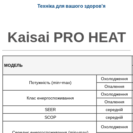
Техніка для вашого здоров'я
Kaisai PRO HEAT
МОДЕЛЬ
Охолодження
Потужність (min÷max)
Опалення
Охолодження
Клас енергоспоживання
Опалення
SEER
середній
SCOP
середній
Охолодження
Середнє енергоспоживання (min÷max)