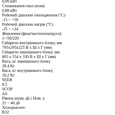
0,99 кВт
Споживання охол (ном):
0,88 кВт
Робочий діапазон охолодження (°C)
-15 ~ +50
Робочий діапазон нагрів (°C)
-25 ~ +24
Живлення (фаза/частота/напруга):
1~/50/220
Габарити внутрішнього блоку, мм
795x295x225 В x Ш x Г (мм)
Габарити зовнішнього блоку, мм
805 х 554 х 330 В x Ш x Г (мм)
Вага, кг зовнішнього блоку
28,4 Кг
Вага, кг внутрішнього блоку
10,2 Кг
SEER
8,5
SCOP
4,6
Рівень шуму дБ ( Ном. ):
21 ~ 40 дБ
Холодоагент:
R32