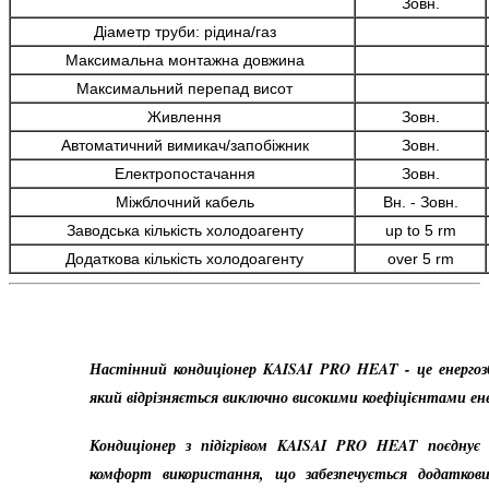
Зовн.
Діаметр труби: рідина/газ
Максимальна монтажна довжина
Максимальний перепад висот
Живлення
Зовн.
Автоматичний вимикач/запобіжник
Зовн.
Електропостачання
Зовн.
Міжблочний кабель
Вн. - Зовн.
Заводська кількість холодоагенту
up to 5 rm
Додаткова кількість холодоагенту
over 5 rm
Настінний кондиціонер
KAISAI PRO HEAT
- це енергоз
який відрізняється виключно високими коефіцієнтами ен
Кондиціонер з підігрівом
KAISAI PRO HEAT
поєднує 
комфорт використання, що забезпечується додатко