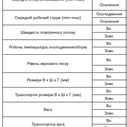
Опалення
Охолодження
Середній робочий струм
(min÷max)
Опалення
Вн.
Швидкість повітряного потоку
Зовн.
Вн.
Робоча температура
охолодження/обігрів
Зовн.
Вн.
Рівень звукового тиску
Зовн.
Вн.
Розміри В x Ш x Г (мм)
Зовн.
Вн.
Транспортні розміри В x Ш x Г (мм)
Зовн.
Вн.
Вага
Зовн.
Вн.
Транспортна вага