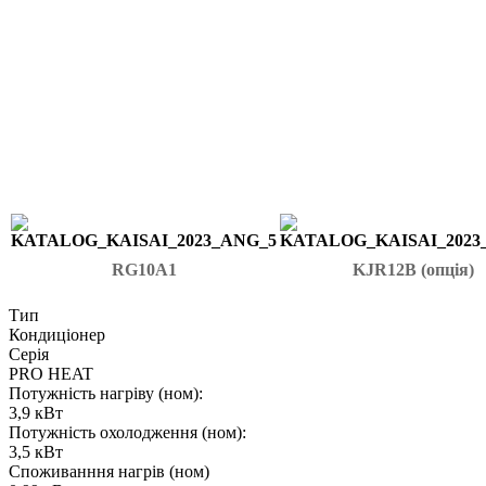
RG10A1
KJR12B (опція)
Тип
Кондиціонер
Серія
PRO HEAT
Потужність нагріву (ном):
3,9 кВт
Потужність охолодження (ном):
3,5 кВт
Споживанння нагрів (ном)