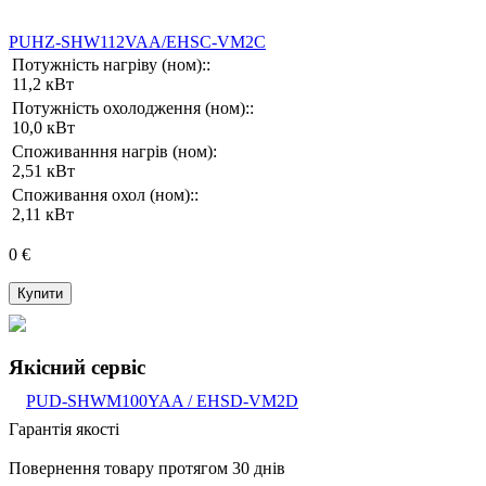
PUHZ-SHW112VAA/EHSC-VM2C
Потужність нагріву (ном)::
11,2 кВт
Потужність охолодження (ном)::
10,0 кВт
Споживанння нагрів (ном):
2,51 кВт
Споживання охол (ном)::
2,11 кВт
0 €
Купити
Якісний сервіс
Гарантія якості
Повернення товару протягом 30 днів