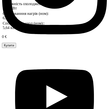
Потужність охолодження (ном)::
20,0 кВт
Споживанння нагрів (ном):
6,31 кВт
Споживання охол (ном)::
5,64 кВт
0 €
Купити