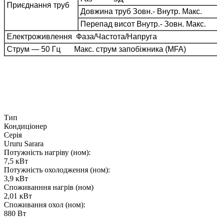
Приєднання труб
Довжина труб Зовн.- Внутр. Макс.
Перепад висот Внутр.- Зовн. Макс.
Електроживлення Фаза/Частота/Напруга
Струм — 50 Гц Макс. струм запобіжника (MFA)
Тип
Кондиціонер
Серія
Ururu Sarara
Потужність нагріву (ном):
7,5 кВт
Потужність охолодження (ном):
3,9 кВт
Споживанння нагрів (ном)
2,01 кВт
Споживання охол (ном):
880 Вт