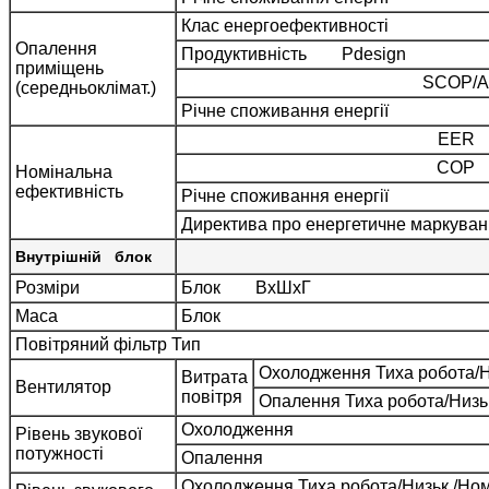
Клас енергоефективності
Опалення
Продуктивність Pdesign
приміщень
SCOP/A
(середньоклімат.)
Річне споживання енергії
EER
COP
Номінальна
ефективність
Річне споживання енергії
Директива про енергетичне маркува
Внутрішній блок
Розміри
Блок ВхШхГ
Маса
Блок
Повітряний фільтр Тип
Охолодження Тиха робота/Н
Витрата
Вентилятор
повітря
Опалення Тиха робота/Низь
Охолодження
Рівень звукової
потужності
Опалення
Охолодження Тиха робота/Низьк./Ном