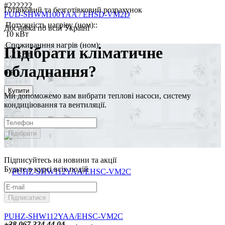
#222222
Готівковий та безготівковий розрахунок
PUD-SHWM100YAA / EHSD-VM2D
Потужність нагріву (ном)::
Доставка по всій Україні
10 кВт
Споживанння нагрів (ном):
Підібрати кліматичне
1,2 кВт
обладнання?
0 €
Купити
Ми допоможемо вам вибрати теплові насоси, систему
кондиціювання та вентиляції.
Підібрати
Підписуйтесь на новини та акції
Будьте в курсі всіх подій
Підписатися
PUHZ-SHW112YAA/EHSC-VM2C
+38 067 224 44 04