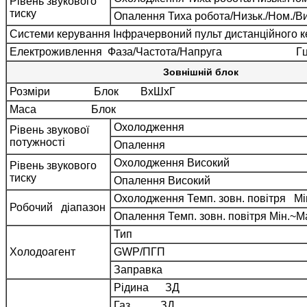
Рівень звукового
тиску
Опалення Тиха робота/Низьк./Ном./Ви
Системи керування Інфрачервоний пульт дистанційного 
Електроживлення Фаза/Частота/Напруга Гц
Зовнішній блок
Розміри Блок ВхШхГ
Маса Блок
Охолодження
Рівень звукової
потужності
Опалення
Охолодження Високий
Рівень звукового
тиску
Опалення Високий
Охолодження Темп. зовн. повітря Мі
Робочий діапазон
Опалення Темп. зовн. повітря Мін.~М
Тип
Холодоагент
GWP/ПГП
Заправка
Рідина ЗД
Газ ЗД