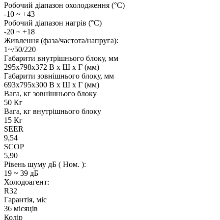
Робочий діапазон охолодження (°C)
-10 ~ +43
Робочий діапазон нагрів (°C)
-20 ~ +18
Живлення (фаза/частота/напруга):
1~/50/220
Габарити внутрішнього блоку, мм
295x798x372 В x Ш x Г (мм)
Габарити зовнішнього блоку, мм
693x795x300 В x Ш x Г (мм)
Вага, кг зовнішнього блоку
50 Кг
Вага, кг внутрішнього блоку
15 Кг
SEER
9,54
SCOP
5,90
Рівень шуму дБ ( Ном. ):
19 ~ 39 дБ
Холодоагент:
R32
Гарантія, міс
36 місяців
Колір