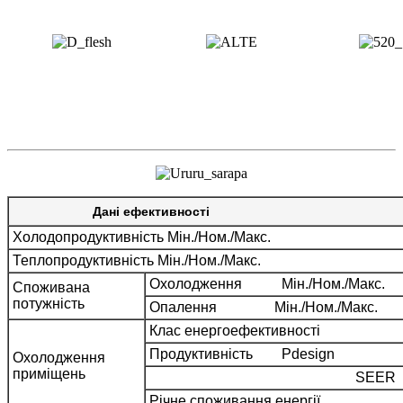
Дані ефективності FT
Холодопродуктивність Mін./Ном./Макс.
Теплопродуктивність Mін./Ном./Макс.
Охолодження Mін./Ном./Макс.
Споживана
потужність
Опалення Mін./Ном./Макс.
Клас енергоефективності
Продуктивність Pdesign
Охолодження
приміщень
SEER
Річне споживання енергії