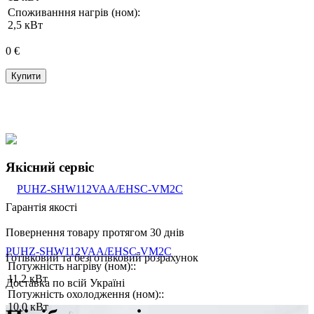
Споживанння нагрів (ном):
2,5 кВт
0 €
Купити
Якісний сервіс
Гарантія якості
Повернення товару протягом 30 днів
PUHZ-SHW112VAA/EHSC-VM2C
Готівковий та безготівковий розрахунок
Потужність нагріву (ном)::
11,2 кВт
Доставка по всій Україні
Потужність охолодження (ном)::
10,0 кВт