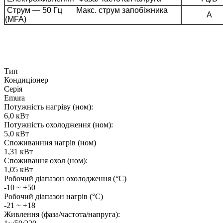
Струм — 50 Гц Макс. струм запобіжника
A
(MFA)
Тип
Кондиціонер
Серія
Emura
Потужність нагріву (ном):
6,0 кВт
Потужність охолодження (ном):
5,0 кВт
Споживанння нагрів (ном)
1,31 кВт
Споживання охол (ном):
1,05 кВт
Робочий діапазон охолодження (°C)
-10 ~ +50
Робочий діапазон нагрів (°C)
-21 ~ +18
Живлення (фаза/частота/напруга):