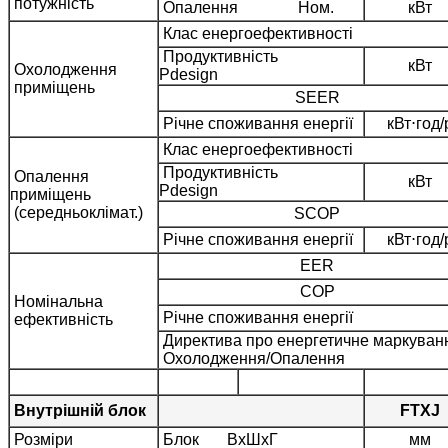
потужність
Опалення Ном.
кВт
Клас енергоефективності
Продуктивність
кВт
Охолодження
Pdesign
приміщень
SEER
Річне споживання енергії
кВт⋅год/
Клас енергоефективності
Продуктивність
Опалення
кВт
Pdesign
приміщень
(середньоклімат.)
SCOP
Річне споживання енергії
кВт⋅год/
EER
COP
Номінальна
Річне споживання енергії
ефективність
Директива про енергетичне маркува
Охолодження/Опалення
Внутрішній блок
FTXJ
Розміри
Блок ВхШхГ
мм