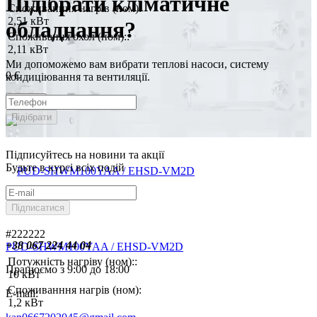
Підібрати кліматичне
Споживанння нагрів (ном):
2,51 кВт
обладнання?
Споживання охол (ном)::
2,11 кВт
Ми допоможемо вам вибрати теплові насоси, систему
0 €
кондиціювання та вентиляції.
Купити
Підібрати
Підписуйтесь на новини та акції
Будьте в курсі всіх подій
Підписатися
#222222
+38 067 224 44 04
PUD-SHWM100YAA / EHSD-VM2D
Потужність нагріву (ном)::
Працюємо з 9:00 до 18:00
10 кВт
Споживанння нагрів (ном):
E-mail:
1,2 кВт