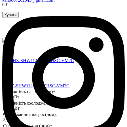
kan0667202045@gmail.com
0 €
Купити
PUHZ-SHW112YAA/EHSC-VM2C
Потужність нагріву (ном)::
11,2 кВт
Потужність охолодження (ном)::
10,0 кВт
Споживанння нагрів (ном):
2,51 кВт
Споживання охол (ном)::