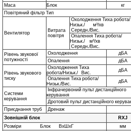
Маса
Блок
кг
Повітряний фільтр Тип
Охолодження Тиха робота/
Низьк./ м³/хв
Середн./Вис.
Витрата
Вентилятор
повітря
Опалення Тиха робота/
Низьк./ м³/хв
Середн./Вис.
Охолодження
дБA
Рівень звукової
потужності
Опалення
дБA
Охолодження Тиха
дБA
робота/Низьк./ Вис.
Рівень звукового
тиску
Опалення Тиха робота/
дБA
Низьк./Вис.
Інфрачервоний пульт дистанційного
Системи
керування
керування
Дротовий пульт дистанційного керува
Приєднання труб
Дренаж
Зовнішній блок
RXJ
Розміри Блок ВхШхГ
мм