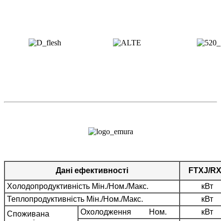
Дані ефективності
FTXJ/R
Холодопродуктивність Mін./Ном./Макс.
кВт
Теплопродуктивність Mін./Ном./Макс.
кВт
Охолодження Ном.
кВт
Споживана