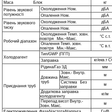
Маса Блок
кг
Охолодження Ном.
дБA
Рівень звукової
потужності
Опалення Ном.
дБA
Охолодження Ном.
дБA
Рівень звукового
тиску
Опалення Ном.
дБA
Охолодження Темп. зовн.
°C с.т.
повітря Мін.~Макс.
Робочий діапазон
Опалення Темп. зовн.
°C в.т.
повітря Мін.~Макс.
Тип/GWP (ПГП)
Холодоагент
кг/екв.т 
Заправка
Рідина/Газ ЗД
мм
Зовн.- Внутр.
м
Макс.
Довжина
труб
Система Без
м
Приєднання труб
заправки
Додаткова заправка
кг/м
холодоагенту
Перепад висот Внутр.-
м
Зовн. Макс.
Електроживлення Фаза/Частота/Напруга
Гц/В