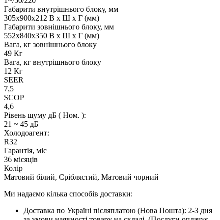
1~/50/220
Габарити внутрішнього блоку, мм
305x900x212 В x Ш x Г (мм)
Габарити зовнішнього блоку, мм
552x840x350 В x Ш x Г (мм)
Вага, кг зовнішнього блоку
49 Кг
Вага, кг внутрішнього блоку
12 Кг
SEER
7,5
SCOP
4,6
Рівень шуму дБ ( Ном. ):
21 ~ 45 дБ
Холодоагент:
R32
Гарантія, міс
36 місяців
Колір
Матовий білий, Сріблястий, Матовий чорний
Ми надаємо кілька способів доставки:
Доставка по Україні післяплатою (Нова Пошта): 2-3 дня
за умови наявності товару на складі. (Послуги оплачує