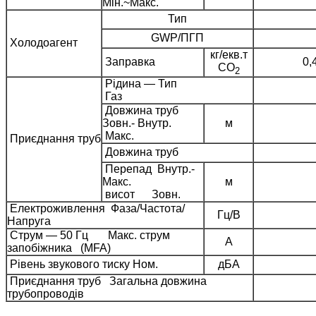
Мін.~Макс.
Тип
GWP/ПГП
Холодоагент
кг/екв.т
Заправка
0,
СО
2
Рідина — Тип
Газ
Довжина труб
Зовн.- Внутр.
м
Макс.
Приєднання труб
Довжина труб
Перепад Внутр.-
Макс.
м
висот Зовн.
Електроживлення Фаза/Частота/
Гц/В
Напруга
Струм — 50 Гц Макс. струм
A
запобіжника (MFA)
Рівень звукового тиску Ном.
дБA
Приєднання труб Загальна довжина
трубопроводів