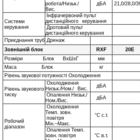
робота/Низьк./
дБA
21,0/28,0/3
Вис.
Інфрачервоний пульт
дистанційного керування
Системи
керування
Дротовий пульт
дистанційного керування
Приєднання труб
Дренаж
Зовнішній блок
RXF
20E
Розміри Блок ВхШхГ
мм
Маса Блок
кг
Рівень звукової потужності Охолодження
Охолодження
дБA
Низьк./Ном./ Вис.
Рівень звукового
тиску
Опалення Низьк./
дБA
Ном./Вис.
Охолодження
Темп. зовн.
°C с.т.
повітря
Робочий
Мін.~Макс.
діапазон
Опалення Темп.
зовн. повітря
°C в.т.