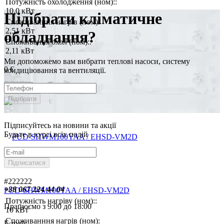
Потужність охолодження (ном)::
10,0 кВт
Підібрати кліматичне
Споживанння нагрів (ном):
2,51 кВт
обладнання?
Споживання охол (ном)::
2,11 кВт
Ми допоможемо вам вибрати теплові насоси, систему
0 €
кондиціювання та вентиляції.
Купити
Підібрати
Підписуйтесь на новини та акції
Будьте в курсі всіх подій
Підписатися
#222222
+38 067 224 44 04
PUD-SHWM100YAA / EHSD-VM2D
Потужність нагріву (ном)::
Працюємо з 9:00 до 18:00
10 кВт
Споживанння нагрів (ном):
E-mail: