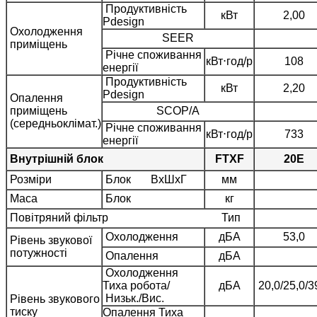
Продуктивність
кВт
2,00
Pdesign
Охолодження
SEER
приміщень
Річне споживання
кВт⋅год/р
108
енергії
Продуктивність
кВт
2,20
Pdesign
Опалення
приміщень
SCOP/A
(середньоклімат.)
Річне споживання
кВт⋅год/р
733
енергії
Внутрішній блок
FTXF
20E
Розміри
Блок ВхШхГ
мм
Маса
Блок
кг
Повітряний фільтр Тип
Охолодження
дБA
53,0
Рівень звукової
потужності
Опалення
дБA
Охолодження
Тиха робота/
дБA
20,0/25,0/3
Низьк./Вис.
Рівень звукового
тиску
Опалення Тиха