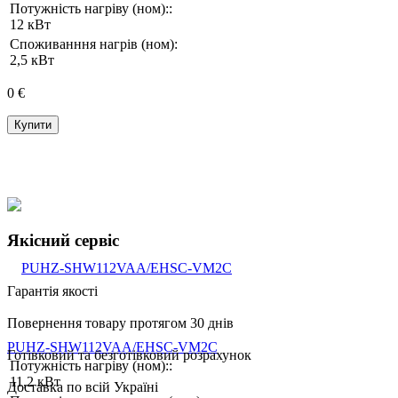
Потужність нагріву (ном)::
12 кВт
Споживанння нагрів (ном):
2,5 кВт
0 €
Купити
Якісний сервіс
Гарантія якості
Повернення товару протягом 30 днів
PUHZ-SHW112VAA/EHSC-VM2C
Готівковий та безготівковий розрахунок
Потужність нагріву (ном)::
11,2 кВт
Доставка по всій Україні