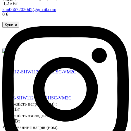
1,2 кВт
kan0667202045@gmail.com
0 €
Купити
PUHZ-SHW112YAA/EHSC-VM2C
Потужність нагріву (ном)::
11,2 кВт
Потужність охолодження (ном)::
10,0 кВт
Споживанння нагрів (ном):