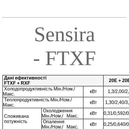
Sensira
- FTXF
Дані ефективності
20E + 20
FTXF + RXF
Холодопродуктивність Mін./Ном./
кВт
1,3/2,00/2
Макс.
Теплопродуктивність Mін./Ном./
кВт
1,30/2,40/3
Макс.
Охолодження
кВт
0,31/0,592/0
Mін./Ном./ Макс.
Споживана
потужність
Опалення
кВт
0,25/0,640/0
Mін./Ном./ Макс.