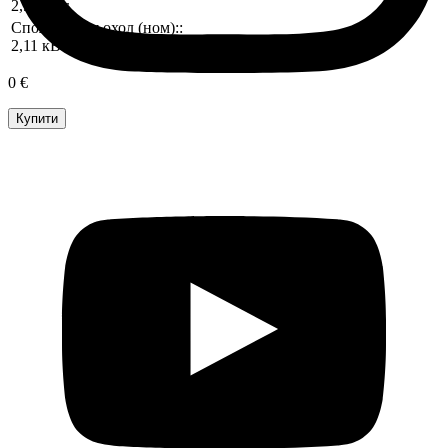
2,51 кВт
Споживання охол (ном)::
2,11 кВт
0 €
Купити