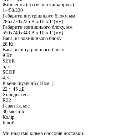
Живлення (фаза/частота/напруга):
1~/50/220
Габарити внутрішнього блоку, мм
286x770x225 В x Ш x Г (мм)
Габарити зовнішнього блоку, мм
550x740x343 В x Ш x Г (мм)
Вага, кг зовнішнього блоку
28 Кг
Вага, кг внутрішнього блоку
9 Кг
SEER
6,5
SCOP
4,3
Рівень шуму дБ ( Ном. ):
22 ~ 45 дБ
Холодоагент:
R32
Гарантія, міс
36 місяців
Колір
Білий
Ми надаємо кілька способів доставки: