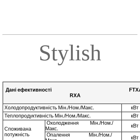
Stylish
Дані ефективності FTXA
RXA
Холодопродуктивність Mін./Ном./Макс.
кВт
Теплопродуктивність Mін./Ном./Макс.
кВт
Охолодження Mін./Ном./
кВт
Макс.
Споживана
потужність
Опалення Mін./Ном./
кВт