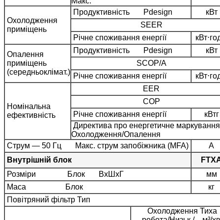
Макс.
Продуктивність Pdesign
кВт
Охолодження
SEER
приміщень
Річне споживання енергії
кВт⋅го
Продуктивність Pdesign
кВт
Опалення
приміщень
SCOP/A
(середньоклімат.)
Річне споживання енергії
кВт⋅го
EER
COP
Номінальна
Річне споживання енергії
кВтг
ефективність
Директива про енергетичне маркування
Охолодження/Опалення
Струм — 50 Гц Макс. струм запобіжника (MFA)
A
Внутрішній блок
FTX
Розміри Блок ВхШхГ
мм
Маса Блок
кг
Повітряний фільтр Тип
Охолодження Тиха
робота/Низьк./ м³/х