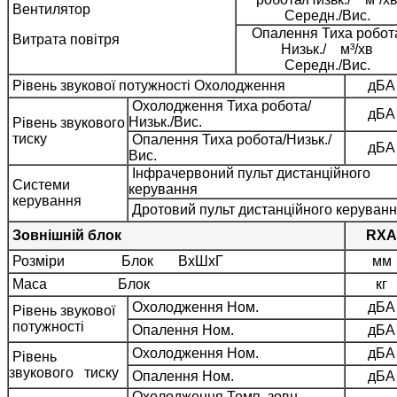
Вентилятор
Середн./Вис.
Опалення Тиха робот
Витрата повітря
Низьк./ м³/хв
Середн./Вис.
Рівень звукової потужності Охолодження
дБA
Охолодження Тиха робота/
дБA
Низьк./Вис.
Рівень звукового
тиску
Опалення Тиха робота/Низьк./
дБA
Вис.
Інфрачервоний пульт дистанційного
Системи
керування
керування
Дротовий пульт дистанційного керуван
Зовнішній блок
RXA
Розміри Блок ВхШхГ
мм
Маса Блок
кг
Охолодження Ном.
дБA
Рівень звукової
потужності
Опалення Ном.
дБA
Охолодження Ном.
дБA
Рівень
звукового тиску
Опалення Ном.
дБA
Охолодження Темп. зовн.