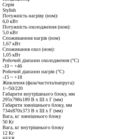
Серія
Stylish
Потужність нагріву (ном):
6,0 кВт
Потужність охолодження (ном):
5,0 кВт
Споживанння нагрів (ном)
1,67 кВт
Споживання охол (ном):
1,05 кВт
Робочий діапазон охолодження (°C)
-10 ~ +46
Робочий діапазон нагрів (°C)
-15 ~ +18
Живлення (фаза/частота/напруга):
1~/50/220
Габарити внутрішнього блоку, мм
295x798x189 В x Ш x Г (мм)
Габарити зовнішнього блоку, мм
734x870x373 В x Ш x Г (мм)
Вага, кг зовнішнього блоку
50 Кг
Вага, кг внутрішнього блоку
12 Кг
SEER