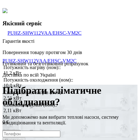
Якісний сервіс
Гарантія якості
Повернення товару протягом 30 днів
PUHZ-SHW112VAA/EHSC-VM2C
Готівковий та безготівковий розрахунок
Потужність нагріву (ном)::
11,2 кВт
Доставка по всій Україні
Потужність охолодження (ном)::
10,0 кВт
Підібрати кліматичне
Споживанння нагрів (ном):
2,51 кВт
обладнання?
Споживання охол (ном)::
2,11 кВт
Ми допоможемо вам вибрати теплові насоси, систему
0 €
кондиціювання та вентиляції.
Купити