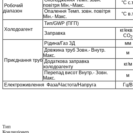
°C с.т
повітря Мін.~Макс.
Робочий
діапазон
Опалення Темп. зовн. повітря
°C в.т
Mін.- Maкс.
Тип/GWP (ПГП)
Холодоагент
кг/екв
Заправка
СО
2
Рідина/Газ ЗД
мм
Довжина труб Зовн.- Внутр.
м
Макс.
Приєднання труб
Додаткова заправка
кг/м
холодоагенту
Перепад висот Внутр.- Зовн.
м
Макс.
Електроживлення Фаза/Частота/Напруга
Гц/В
Тип
Кондиціонер