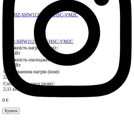
PUHZ-SHW112YAA/EHSC-VM2C
Потужність нагріву (ном)::
11,2 кВт
Потужність охолодження (ном)::
10,0 кВт
Споживанння нагрів (ном):
2,51 кВт
Споживання охол (ном)::
2,11 кВт
0 €
Купити