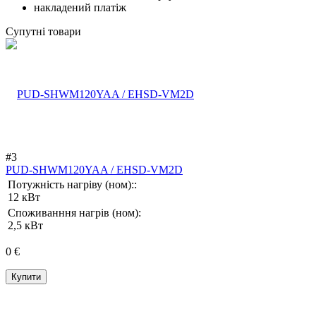
накладений платіж
Супутні товари
#3
PUD-SHWM120YAA / EHSD-VM2D
Потужність нагріву (ном)::
12 кВт
Споживанння нагрів (ном):
2,5 кВт
0 €
Купити