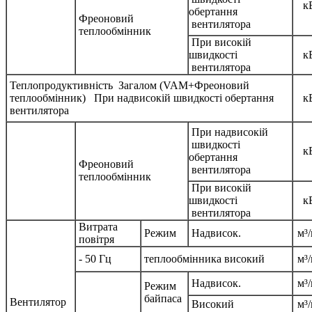
к
обертання
Фреоновий
вентилятора
теплообмінник
При високій
швидкості
к
вентилятора
Теплопродуктивність Загалом (VAM+Фреоновий
теплообмінник) При надвисокій швидкості обертання
к
вентилятора
При надвисокій
швидкості
к
обертання
Фреоновий
вентилятора
теплообмінник
При високій
швидкості
к
вентилятора
Витрата
Режим
Надвисок.
м³/
повітря
- 50 Гц
теплообмінника високий
м³/
Надвисок.
м³/
Режим
байпаса
Вентилятор
Високий
м³/