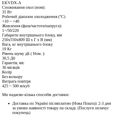
EKVDX-A
Споживання охол (ном):
35 Вт
Робочий діапазон охолодження (°C)
+10 ~ +40
Живлення (фаза/частота/напруга):
1~/50/220
Габарити внутрішнього блоку, мм
250х550х809 Ш x Г x В (мм)
Вага, кг внутрішнього блоку
19 Кг
Рівень шуму дБ ( Ном. ):
30,5 Дб
Гарантія, міс
36 місяців
Колір
Без кольору
Витрата повітря
425 ~ 500 м/куб
Ми надаємо кілька способів доставки:
Доставка по Україні післяплатою (Нова Пошта): 2-3 дня
за умови наявності товару на складі. (Послуги оплачує
покупець)