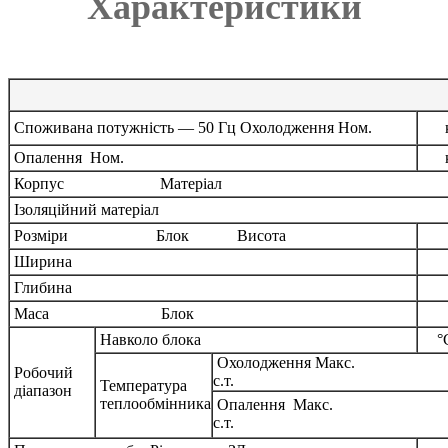
Характеристики
Споживана потужність — 50 Гц Охолодження Ном.
Опалення Ном.
Корпус Матеріал
Ізоляційний матеріал
Розміри Блок Висота
Ширина
Глибина
Маса Блок
Навколо блока
°
Охолодження Макс.
Робочий
с.т.
Температура
діапазон
теплообмінника
Опалення Макс. 
с.т.