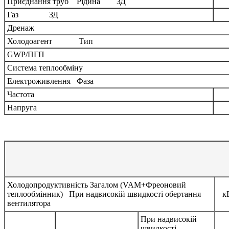
Приєднання труб Рідина ЗД
Газ ЗД
Дренаж
Холодоагент Тип
GWP/ПГП
Система теплообміну
Електроживлення Фаза
Частота
Напруга
Холодопродуктивність Загалом (VAM+Фреоновий
теплообмінник) При надвисокій швидкості обертання
к
вентилятора
При надвисокій
швидкості