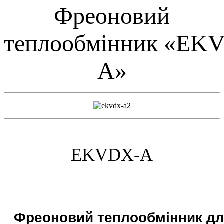
Фреоновий
теплообмінник «EK
A»
EKVDX-A
Фреоновий теплообмінник дл