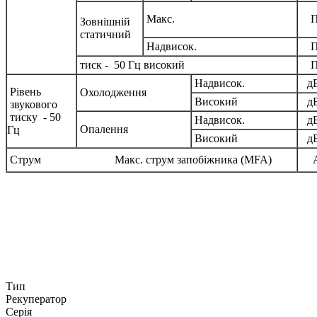
Макс.
П
Зовнішній
статичний
Надвисок.
П
тиск - 50 Гц високий
П
Надвисок.
д
Рівень
Охолодження
Високий
д
звукового
тиску - 50
Надвисок.
д
Опалення
Гц
Високий
д
Струм Макс. струм запобіжника (MFA)
Тип
Рекуператор
Серія